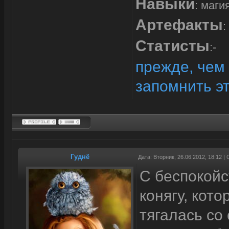
Навыки
: маги
Артефакты
:
Статисты
:-
прежде, чем 
запомнить э
Гуднё
Дата: Вторник, 26.06.2012, 18:12 
С беспокойс
конягу, кот
тягалась со