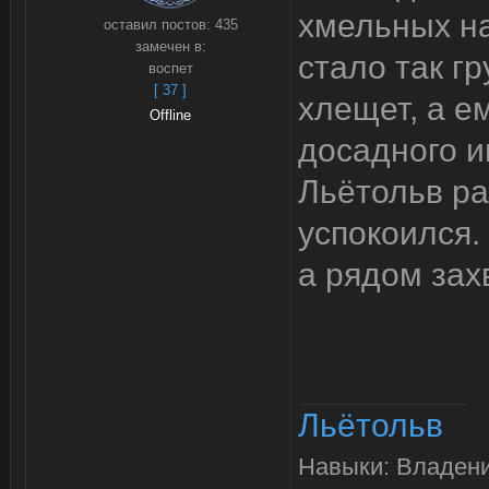
хмельных на
оставил постов:
435
замечен в:
стало так г
воспет
[ 37 ]
хлещет, а е
Offline
досадного и
Льётольв ра
успокоился. 
а рядом за
Льётольв
Навыки: Владени