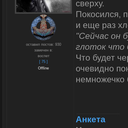
сверху.
Покосился, 
и еще раз хл
"Сейчас он 
глоток что б
оставил постов:
930
замечен в:
Что будет че
воспет
[ 75 ]
очевидно пон
Offline
немножечко 
Анкета