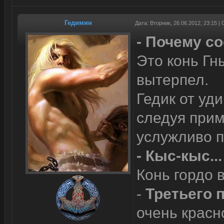
Гедимин
Дата: Вторник, 26.06.2012, 23:15 
- Почему с
Это конь Гны
вытерпел.
Гедик от уд
следуя прим
услужливо п
- Кыс-кыс...
Конь гордо 
-
Третьего 
очень красн