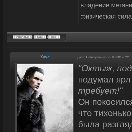
владение метани
физическая сила,
Хаул
Дата: Понедельник, 25.06.2012, 22:
"Охтыж, по
подумал ярл
требует!"
Он покосился
что тихонько
была разгля