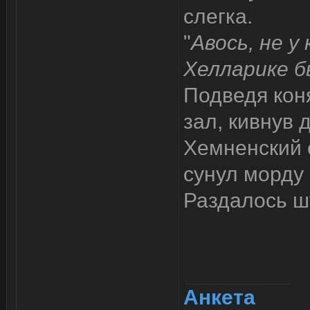
слегка.
"
Авось, не у
Хелларике б
Подведя коня
зал, кивнув 
Хемненский 
сунул морду
Раздалось ш
Анкета