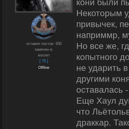
кони были пь
Некоторым у
привычек, пе
наприммр, м
Но все же, г
оставил постов:
930
замечен в:
копытного д
воспет
[ 75 ]
не ударить 
Offline
другими коня
оставалась -
Еще Хаул ду
что Льётоль
драккар. Так