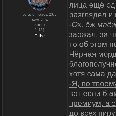
лица ещё одн
разглядел и
оставил постов:
2379
замечен в:
-Ох, ёж маё
воспет
[ 113 ]
заржал, за ч
Offline
то об этом не
Чёрная морд
благополучно
хотя сама д
-Я, по твоем
вот если б а
премиум, а э
до всех пир