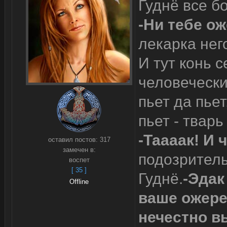
Гуднё все б
-Ни тебе ож
лекарка нег
И тут конь с
человечески
пьет да пьет
пьет - тварь
-Таааак! И 
оставил постов:
317
замечен в:
подозритель
воспет
[ 35 ]
Гуднё.
-Эдак
Offline
ваше ожере
нечестно в