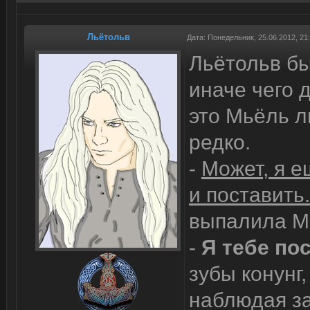
Льётольв
Дата: Понедельник, 25.06.2012, 2
Льётольв бы
иначе чего 
это Мьёль л
редко.
-
Может, я е
и поставить
выпалила Мь
-
Я тебе по
зубы конунг
наблюдая з