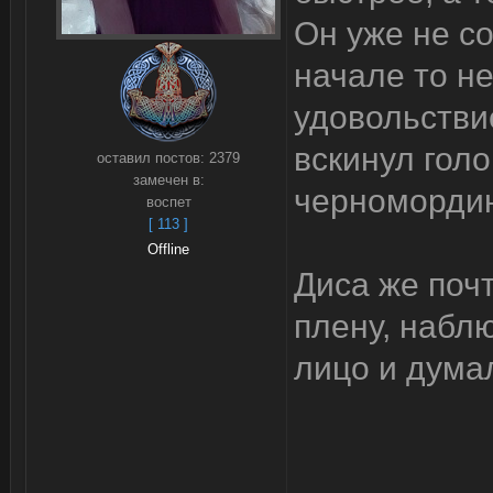
Он уже не со
начале то н
удовольстви
вскинул голо
оставил постов:
2379
замечен в:
черноморди
воспет
[ 113 ]
Offline
Диса же поч
плену, набл
лицо и думал