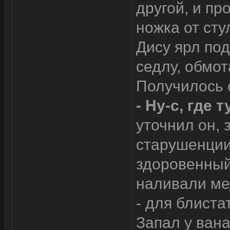
другой, и пр
ножка от сту
Дису ярл по
седлу, обмо
Получилось 
- Ну-с, где 
уточнил он, 
старушенции
здоровенный
наливали ме
- для блиста
Запал у вана