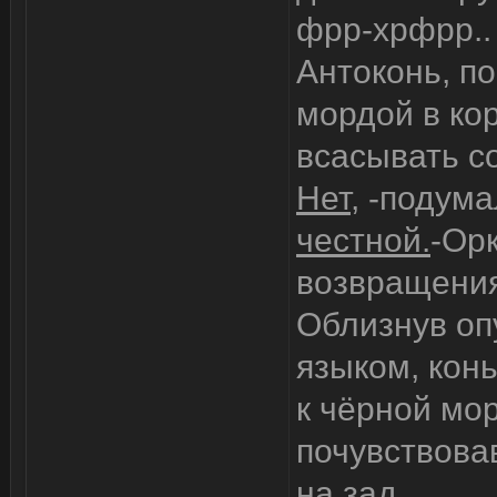
фрр-хрфрр..
Антоконь, п
мордой в кор
всасывать с
Нет,
-подумал
честной.
-Орк
возвращения
Облизнув оп
языком, кон
к чёрной мор
почувствовав
на зад.