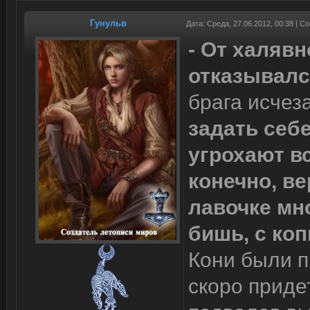
Гунульв
Дата: Среда, 27.06.2012, 00:38 | 
- От халяв
отказывалс
брага исчез
задать себе
угрохают вс
конечно, ве
лавочке мно
бишь, с коп
Кони были п
скоро приде