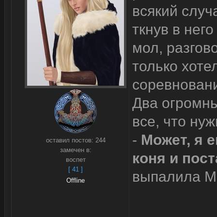
всякий случ
ткнув в него
мол, разгов
только хотел
соревнован
Два огромны
все, что ну
-
Может, я 
оставил постов:
244
замечен в:
коня и пост
воспет
[ 41 ]
выпалила Мь
Offline