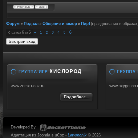
Форум
»
Подвал
»
Общение и юмор
»
Пир!
(празднование в образах
6
6
«
6
1
2
3
4
5
Страница
из
КИСЛОРОД
ГРУППА ИГР
ГРУППА 
www.zemx.ucoz.ru
www.oxygenno.
Подробнее...
Developed By
Адаптация из Joomla в uCoz -
Lewonchik
© 2026