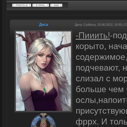
Диса
Дата: Суббота, 23.06.2012, 15:55 |
-Пииить!
-по
корыто, нача
содержимое,
подчевают, 
слизал с мор
больше чем б
ослы,напоить
присутствующ
фррх. И толь