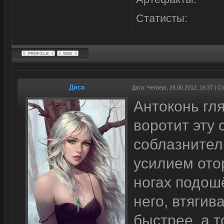
Статисты:
Диса
Дата: Четверг, 28.06.2012, 16:37 |
Антоконь гля
воротит эту 
соблазнител
усилием ото
ногах подошё
него, втяги
быстрее, а т