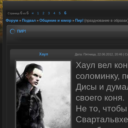
6
6
«
6
1
2
3
4
5
Страница
из
Форум
»
Подвал
»
Общение и юмор
»
Пир!
(празднование в образах
ПИР!
Хаул
Дата: Пятница, 22.06.2012, 20:46 |
Хаул вел ко
соломинку, 
Дисы и дума
своего коня.
Не то, чтоб
Свартальвхе