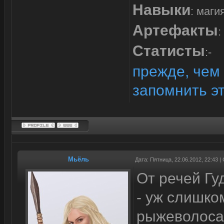
Навыки
: маги
Артефакты
:
Статисты
:-
прежде, чем 
запомнить э
Мьёль
Дата: Пятница, 22.06.2012, 22:43 
От речей Гу
- уж слишко
рыжеволосая