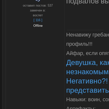
подвалов вы
оставил постов:
537
замечен в:
воспет
[ 116 ]
Offline
Ненавижу гребанн
профиль!!!
Айфар, если опят
Девушка, как
незнакомым
Негативно?!
представитьс
Навыки: воин, с
Артефакты: