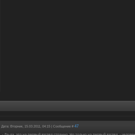
47
Дата: Вторник, 15.03.2011, 04:15 | Сообщение #
- Да-да, это на первый взгляд странно. Но только на первый взгляд. - челове