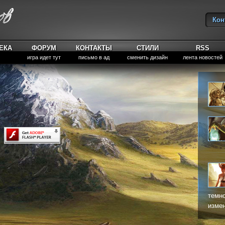
Кон
Вы
ЕКА
ФОРУМ
КОНТАКТЫ
СТИЛИ
RSS
игра идет тут
письмо в ад
сменить дизайн
лента новостей
темно
измен