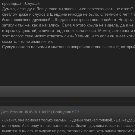
провидцах...Слушай.
Думаю, легенду о Ловце снов ты знаешь и ее пересказывать не стоит? 
светлом даже и слухов в Шеддине никогда не было. О темном с лет 7 т
было привезено дружиной в Шеддин с островов после набега. Но крыла 
затихли так же, как и начались. Сама я этого крыла не видела, да и не
вторых сущностей, и ничего тогда не искала вовсе. Может, артефакт и 
этот вопрос тебе может ответить лишь Хельми, и то если он знает хоть 
сказать, что не знаю ничего.
Суикун пожала плечами и мысленно поправила огонь в камине, который
49
Дата: Вторник, 15.03.2011, 04:16 | Сообщение #
- Значит, мне поможет только Хельми... - Девин покачал головой. - Да, неудо
меня дело. А легенду я знаю, как не знать. Значит, дружина говорите привез
пылится. А вы его не видели ни разу, госпожа? Может, хоть одним глазком?