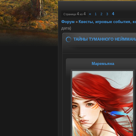
4
4
«
4
1
2
3
Страница
из
Форум
»
Квесты, игровые события, 
дата)
ТАЙНЫ ТУМАННОГО НЕЙММАН
Маремьяна