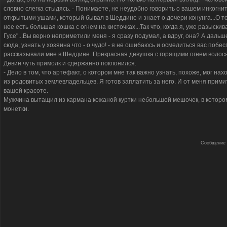
словно слегка стыдясь. - Понимаете, не неудобно говорить о вашем инкогни
открытыми ушами, который бывал в Шеддине и знает о дочери конунга...О т
нее есть большая кошка с огнем на кисточках...Так что, когда я, уже разыски
Гусе"...Вы верно неприметили меня - я сразу подумал, а вдруг, она? А дал
сюда, узнать у хозяина что - о чудо! - я не ошибаюсь и осмелиться вас побеспо
рассказывали мне в Шеддине. Прекрасная девушка с горящими огнем волос
Девин чуть примолк и сдержанно поклонился.
- Дело в том, что артефакт, о котором мне так важно узнать, похоже, мог нах
из родовитых землевладельцев. Я готов заплатить за него. И от меня прими
вашей красоте.
Мужчина вытащил из кармана кожаной куртки небольшой мешочек, в котором
монетки.
Сообщение 