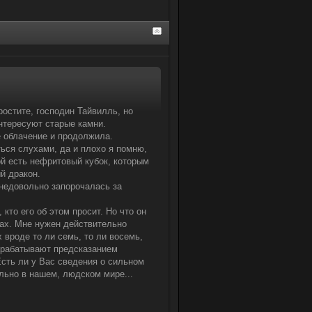
ростите, господин Тайвилль, но
интересуют старые камни.
 облачение и продолжила.
ться слухами, да и плохо я помню,
ой есть нефритовый кубок, которым
й дракон.
 недовольно запорочалась за
 кто его об этом просит. Но что он
дцах. Мне нужен действительно
 вроде то ли семь, то ли восемь,
зарабатывают предсказанием
Есть ли у Вас сведения о сильном
ельно в нашем, людском мире...