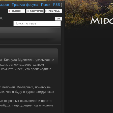
миров
·
Правила форума
·
Поиск
·
RSS
]
н,
на. Кивнула Муспелль, указывая на
вышла, заперла дверь ударом
 комнате и все, что происходит в
ру мелочей. Во-первых, почему вы
ли, что я буду в курсе шеддинских
е от разных сказителей и просто
-нибудь, подходящее под описание