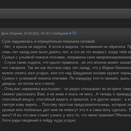
50
Дата: Вторник, 15.03.2011, 04:16 | Сообщение #
Суок задумалась и отрицательно покачала головой.
- Нет, я крыла не видела. А если и видела, то внимания не обратила. П
семь лет назад мне было девять лет, а это не тот возраст, когда тебя 
Суикун с улыбкой пожала плечами, поправила свое импровизированное
- Слухи такие ходили, что крыло привезли...но это вполне может оказа
что говорили. Так же как болтали пару лет назад, что у Марни Лепоног
можно опоить кого угодно, или что над Шеддином ночами кружит черны
Суикун с усмешкой пожала плечами. По коридору кто-то прошел, рысь
дверью, но потом все стихло.
- Отец вас наверняка выслушает - он редко отказывает во встрече тому,
сможет рассказать Вам, я не знаю и знать не могу...А теперь о прови
способный вещун, способный видеть и прошлое, и в других мирах - а их
смотря кому верить... Поэтому простые предсказательницы, которые 
урожая или любовных дел мне не помогут это я и сама могу сделать. 
маге? И во что мне станет узнать у него то, что меня тревожит?Желат
Хотя ради сведений я пойду куда угодно.