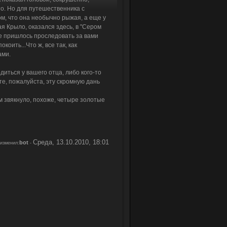
то. Но для путешественника с
ом, что она необычно рыжая, а еще у
вая Крыло, оказался здесь, в "Сером
ьше пришлось проследовать за вами
коить...Что ж, все так, как
ами.
одиться у вашего отца, либо кого-то
те, пожалуйста, эту скромную дань
 звякнуло, похоже, четыре золотые
Среда, 13.10.2010, 18:01
bot
изменил:
-