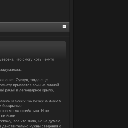
 уверена, что смогу хоть чем-то
и задумалась.
.
минания: Суикун, тогда еще
комнату врывается воин из личной
а! рабы! и легендарное крыло,
привезли крыло настоящего, живого
.и бескрылые.
и она могла ошибаться. И не
 ни были.
сскажу, все что знаю, но не думаю,
не действительно нужны сведения о