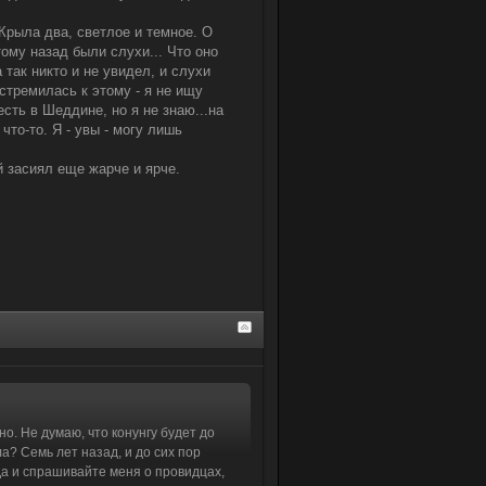
Крыла два, светлое и темное. О
ому назад были слухи... Что оно
так никто и не увидел, и слухи
 стремилась к этому - я не ищу
есть в Шеддине, но я не знаю...на
что-то. Я - увы - могу лишь
 засиял еще жарче и ярче.
бно. Не думаю, что конунгу будет до
ла? Семь лет назад, и до сих пор
 Да и спрашивайте меня о провидцах,