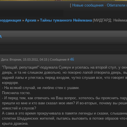
[
Новые сообщения
·
Обитатели 
координация
»
Архив
»
Тайны туманного Нейммана
(МИДГАРД: Неймма
А
46
Дата: Вторник, 15.03.2011, 04:15 | Сообщение #
"Прощай, репутация!"-подумала Суикун и уселась на второй стул, у ок
дверь, и та не слишком довольно, но покорно лапой отворила дверь, 
задней лапы и улеглась перед входом, чутко слушая все, что говорят в
коридоре.
- На всякий случай, не люблю стен с ушами.
Пояснила гостю.
- И перед тем, как отвечать на Ваш вопрос, хотелось бы прояснить па
пришли ко мне и кто вам сказал мое имя? И во-вторых, почему вы реши
новостей и слухов?
А сама в это время прокручивала в памяти легенды и сказки, слышанны
сплетни Шеддинских жителей, пытаясь выловить в потоке образов что
крыла дракона.