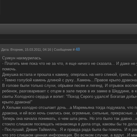
48
Дата: Вторник, 15.03.2011, 04:16 | Сообщение #
Суикун нахмурилась.
- Платить мне пока что не за что, я еще ничего не сказала... И даже не
помочь.
Девушка встала и прошла к камину, оперлась на него спиной, греясь, 
- Темно голубой камень длиной с руку...Камень...Правое крыло дракона
В голове были только слухи, обрывки песен и легенд. И отрывок воспо
ребенок, разговаривает с отцом в зале пиров в их замке в Шеддине, в 
свиты Холодного сердца и вопит: "Поход Серого удался! Богатая добыч
крыло дракона!"
А Хельми холодно отсылает дочь...а Маремьяна тогда подумала, что 
дракона, и ей всю ночь снились они, огромные, сильные, прекрасные..
Теперь она начала понимать, о чем шла речь. Но это было так давно...
стоило слишком посвящать незнакомца в дела отца, каковы бы те дела
- Послушай, Девин Тайвилль...Я и правда рада была бы помочь. И я ра
что это слишком ценная информация. Во всяком случае, а вдруг...И м