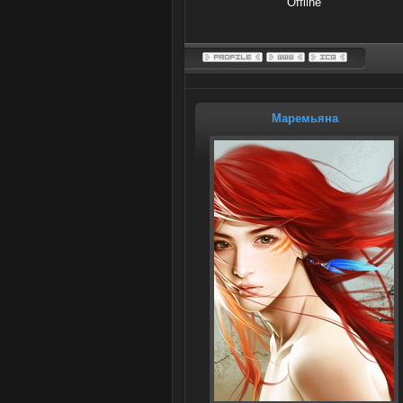
Offline
Маремьяна