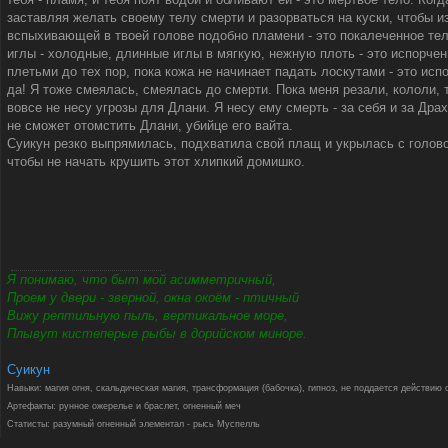
заставляя желать своему телу смерти и разорваться на куски, чтобы и
вспыхивающей в твоей голове подобно пламени - это покалеченное тело
иглы - холодные, длинные иглы в мягкую, нежную плоть - это испорчен
плетьми до тех пор, пока кожа не начинает падать лоскутами - это исп
да! Я тоже смеялась, смеялась до смерти. Пока меня резали, кололи, т
вовсе не несу угрозы для Длани. Я несу ему смерть - за себя и за Дра
не сможет отомстить Длани, убийце его вайта.
Суикун резко выпрямилась, подхватила свой плащ и укрылась с голово
чтобы не начать крушить этот хлипкий домишко.
Я понимаю, что быт мой асимметричный,
Проем у двери - зверной, окна окоём - птичный
Вижу рептильную пыль, вертикальное море,
Плывут кистеперые рыбы в дорийском миноре.
Суикун
Навыки: магия огня, скальдическая магия, трансформация (бабочка), гипноз, не поддается действию 
Артефакты: рунное ожерелье и браслет, огненный меч
Статисты: разумный огненный элементал - рысь Муспелль