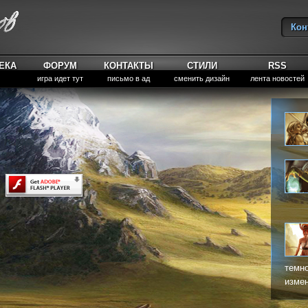
Кон
Вы
ЕКА
ФОРУМ
КОНТАКТЫ
СТИЛИ
RSS
игра идет тут
письмо в ад
сменить дизайн
лента новостей
темно
измен