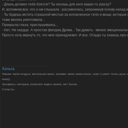
- Длань должен тебя боятся? Ты несешь для него какую-то угрозу?
И, вспомнив все, что о нм слышала - рассмеялась, запрокинув голову назад и
- Ты будешь мстить страшной местью за испорченное тело и вещи, которые п
тоже многих уничтожила...
Прикрыла глаза, прислушиваясь...
- Нет. Не сердце. А простая фигурка Древа... Так думать - менее эмоциональ
Просто хочу вернуть то, что мне принадлежит. И все. Откуда ты знаешь про 
Хельга
Навыки: магия воздуха, ментальная магия, алхимия, магия земли,гипноз, знает и умеет читать руны,
кошку)
Артефакты: пектораль (позволяет видеть магию), меч Хаэлас
Статисты:-