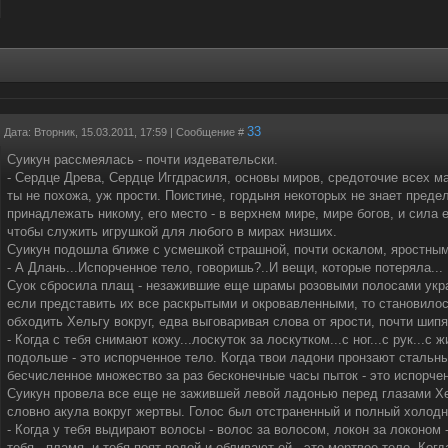
33
Дата: Вторник, 15.03.2011, 17:59 | Сообщение #
Суикун рассмеялась - почти издевательски.
- Сердце Древа, Сердце Иггдрасиля, основы миров, средоточие всех ма
ты не похожа, уж прости. Поистине, гордыня некоторых не знает преде
принадлежать никому, его место - в верхнем мире, мире богов, и сила 
чтобы служить игрушкой для любого в мирах низших.
Суикун подошла ближе с усмешкой страшной, почти оскалом, яростным
- А Длань...Испорченное тело, говоришь?..И вещи, которые потеряла...
Суок сбросила плащ - незажившие еще шрамы розовыми полосами укра
если представить их все раскрытыми и окровавленными, то становило
обходить Хельгу вокруг, едва выговаривая слова от ярости, почти шипя
- Когда с тебя снимают кожу...лоскуток за лоскутком...с ног...с рук...с 
подольше - это испорченное тело. Когда твои ладони пронзают стальн
бесчисленное множество за раз бесконечные часы пыток - это испорчен
Суикун провела все еще не зажившей левой ладонью перед глазами Хе
словно акула вокруг жертвы. Голос был отстраненный и полный холодн
- Когда у тебя выдирают волосы - волос за волосом, локон за локоном 
тебя - пламя, и тебя поят водой и обливают ей - это мертвое тело. Ког