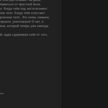
збавиться от яростной боли,
. Когда тебе под ногти вгоняют
ное тело. Когда тебя хлестают
орченное тело. Это очень смешно,
ерзали, уничтожали! О нет, я
хена, который теперь уже никогда
й, едва сдерживая себя от того,
огня