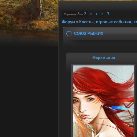
3
3
«
3
1
2
Страница
из
Форум
»
Квесты, игровые события, 
СОЮЗ РЫЖИХ
Маремьяна