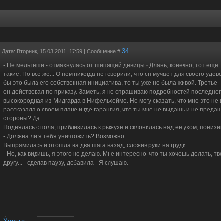
34
Дата: Вторник, 15.03.2011, 17:59 | Сообщение #
- Не мельтеши - отмахнулась от шипящей девицы - Длань, конечно, тот еще..
такие. Но все же... О нем никогда не говорили, что он мучает для своего удо
бы это была его собственная инициатива, то ты уже не была живой. Третье -
он действовал по приказу. Заметь, я не спрашиваю подробностей последнего
высокородная из Мидгарда в Нифельхейме. Не могу сказать, что мне это не и
рассказала о своем плане и где гарантия, что ты мне не выдашь и не преда
стороны? Да.
Поднялась с пола, приблизилась к рыжухе и склонилась над ее ухом, понизи
- Должна ли я тебя уничтожить? Возможно...
Выпрямилась и отошла на два шага назад, сложив руки на груди
- Но, как видишь, я этого не делаю. Мне интересно, что ты хочешь делать, т
другу... - сделав паузу, добавила - Я слушаю.
Хельга