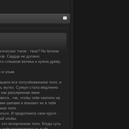
гических токов - твое? На богиню
лов. Сердце не должно
его слишком велика и нужна древу,
 и злым.
шали все полуобнаженное тело, и
сь жутко. Суикун стала медленно
 как разъяренная змея.
живота...так, чтобы тебя хватило на
ыми шипами и вонзают их в тебя
ное тело.
льги. И продолжила свои круги -
ой злобы.
- это испорченное тело. Когда суть
да тебя растягивают на дыбе,