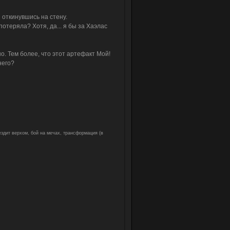
 откинувшись на стену.
отеряла? Хотя, да... я бы за Хаэлас
но. Тем более, что этот артефакт Мой!
него?
 ездит верхом, бой на мечах, трансформация (в