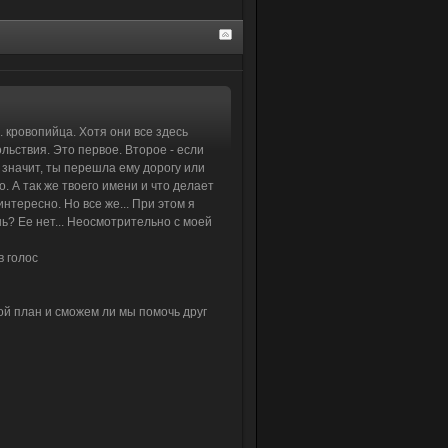
. кровопийца. Хотя они все здесь
вольствия. Это первое. Второе - если
 значит, ты перешла ему дорогу или
. А так же твоего имени и что делает
нтересно. Но все же... При этом я
шь? Ее нет... Неосмотрительно с моей
в голос
вой план и сможем ли мы помочь друг