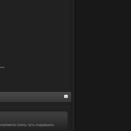
огня
ыпрямила спину, чуть подавшись