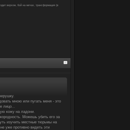
 ездит верхом, бой на мечах, трансформация (в
верушку.
овать мною или пугать меня - это
 лицо...
ую кожу на ладони.
окородность. Можешь убить его за
чуть изучить местные тюрьмы на
не уже противно видеть эти