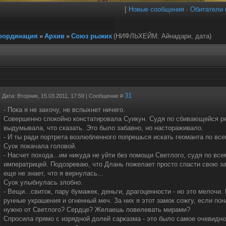
[
Новые сообщения
·
Обитатели 
координация
»
Архив
»
Союз рыжих
(НИФЛЬХЕЙМ: Айнадари, дата)
31
Дата: Вторник, 15.03.2011, 17:59 | Сообщение #
- Пока я не захочу, не вспыхнет ничего.
Совершенно спокойно констатировала Суикун. Судя по сбивающейся ре
выдумывала, что сказать. Это было забавно, но настораживало.
- И ты ради портрета возлюбленного попрешься искать геоманта по вс
Суок покачала головой.
- Насчет похода...им никуда не уйти без помощи Светлого, судя по вс
императрицей. Подозреваю, что Длань пожелает просто спасти свою за
еще не знает, что я вернулась...
Суок улыбнулась злобно.
- Вещи...свиток, пару бумажек, деньги, драгоценности - но это мелочи
рунные украшения и огненный меч. За них я этот замок сожгу, если пона
нужно от Светлого? Сердце? Желаешь повелевать мирами?
Спросила прямо с изрядной долей сарказма - это было самое очевидное