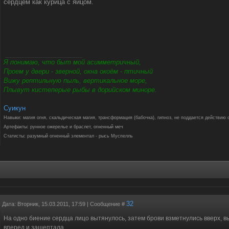
сердцем как курица с яйцом.
Я понимаю, что быт мой асимметричный,
Проем у двери - зверной, окна окоём - птичный
Вижу рептильную пыль, вертикальное море,
Плывут кистеперые рыбы в дорийском миноре.
Суикун
Навыки: магия огня, скальдическая магия, трансформация (бабочка), гипноз, не поддается действию 
Артефакты: рунное ожерелье и браслет, огненный меч
Статисты: разумный огненный элементал - рысь Муспелль
32
Дата: Вторник, 15.03.2011, 17:59 | Сообщение #
На одно биение сердца лицо вытянулось, затем брови взметнулись вверх, в
вперед и зашептала