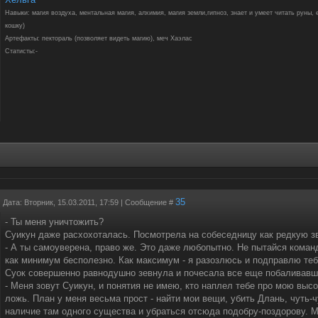
Навыки: магия воздуха, ментальная магия, алхимия, магия земли,гипноз, знает и умеет читать руны,
кошку)
Артефакты: пектораль (позволяет видеть магию), меч Хаэлас
Статисты:-
35
Дата: Вторник, 15.03.2011, 17:59 | Сообщение #
- Ты меня уничтожить?
Суикун даже расхохоталась. Посмотрела на собеседницу как редкую з
- А ты самоуверена, право же. Это даже любопытно. Не пытайся команд
как минимум бесполезно. Как максимум - я разозлюсь и подправлю тебе
Суок совершенно равнодушно зевнула и почесала все еще побаливавш
- Меня зовут Суикун, и понятия не имею, кто наплел тебе про мою выс
ложь. План у меня весьма прост - найти мои вещи, убить Длань, чуть-
наличие там одного существа и убраться отсюда подобру-поздорову. М