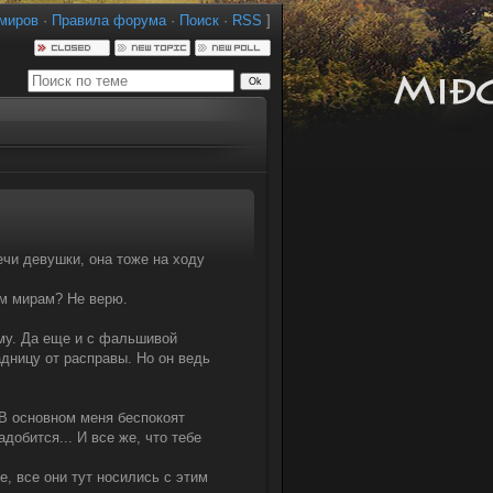
миров
·
Правила форума
·
Поиск
·
RSS
]
чи девушки, она тоже на ходу
ем мирам? Не верю.
ему. Да еще и с фальшивой
дницу от расправы. Но он ведь
. В основном меня беспокоят
добится... И все же, что тебе
, все они тут носились с этим