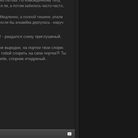
вно патока. По изможденному телу,
и ли, а потом забилось часто-часто,
 Медленно, а полной тишине, упали
если бы альвийка дергулась - наруч
! - раздался снизу приглушеный,
ня выродки, на портки твои спорю.
 тобой спорить на свои портки?! Ты
еби, спорник етидреный...