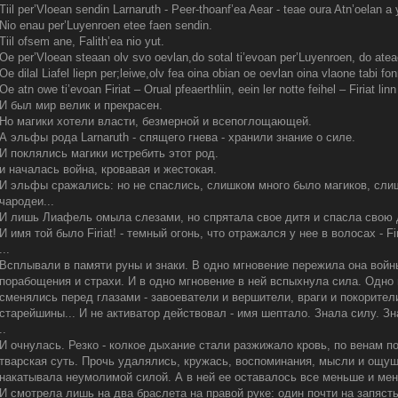
Tiil per’Vloean sendin Larnaruth - Peer-thoanf’ea Aear - teae oura Atn’oelan a
Nio enau per’Luyenroen etee faen sendin.
Tiil ofsem ane, Falith’ea nio yut.
Oe per’Vloean steaan olv svo oevlan,do sotal ti’evoan per’Luyenroen, do ate
Oe dilal Liafel liepn per;leiwe,olv fea oina obian oe oevlan oina vlaone tabi fon
Oe atn owe ti’evoan Firiat – Orual pfeaerthliin, eein ler notte feihel – Firiat lin
И был мир велик и прекрасен.
Но магики хотели власти, безмерной и всепоглощающей.
А эльфы рода Larnaruth - спящего гнева - хранили знание о силе.
И поклялись магики истребить этот род.
и началась война, кровавая и жестокая.
И эльфы сражались: но не спаслись, слишком много было магиков, сли
чародеи...
И лишь Лиафель омыла слезами, но спрятала свое дитя и спасла свою д
И имя той было Firiat! - темный огонь, что отражался у нее в волосах - Fir
...
Всплывали в памяти руны и знаки. В одно мгновение пережила она войны
порабощения и страхи. И в одно мгновение в ней вспыхнула сила. Одно 
сменялись перед глазами - завоеватели и вершители, враги и покорител
старейшины... И не активатор действовал - имя шептало. Знала силу.
..
И очнулась. Резко - колкое дыхание стали разжижало кровь, по венам п
тварская суть. Прочь удалялись, кружась, воспоминания, мысли и ощущ
накатывала неумолимой силой. А в ней ее оставалось все меньше и ме
И смотрела лишь на два браслета на правой руке: один почти на запясть