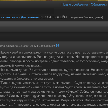
[
Новые сообщения
·
Обитатели 
ссальвхейм
»
Дух альвов
(ЛЕССАЛЬВХЕЙМ: Киори-на-Олгэне, дата)
16
Дата: Среда, 01.12.2010, 09:47 | Сообщение #
Пахло хвоей и успокаивало... и уже не сочилась с нее так остервенело 
уходила и развеивалась Рианна, уходил и лекарь. Но возвращался непр
жить!, свободы и босой по траве - давно хотелось, но тут особенно, жадн
знакомый клекот слышала...
Что ей было делать? смотрела со стороны будто и не знала. Не могла о
достать. Не знала. А оттого начала по-другому, начала выученно, ново, 
лукавить и блефовать-то она умела.
"Плохо, видно, уважаемый, ты суть мою изучил... Судя по всему, и не з
луком да кинжалом" - начала тихо, а потом будто громким шепотом - быс
слышал о том, как я врагов одним взглядом убиваю? Собрался использо
тебе? Или ты, глупец, думаешь, что я назову? Эту кровь ни одни стены 
эти глупые наручи спасут? Ветры знают. Ветры - братья. Волны - сестры.
защита... " - весело становилось, отстраненно - альвка залилась смехо