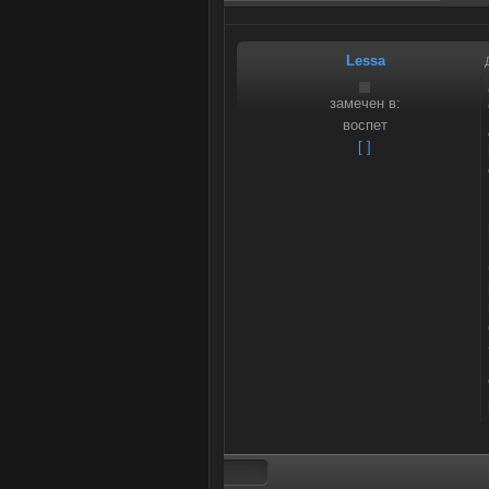
Lessa
замечен в:
воспет
[ ]