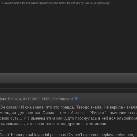
силушка богатырская равна произведению богатырской массушки на ускореньице
18
Дата: Пятница, 03.12.2010, 14:55 | Сообщение #
Он сказал! И она знала, что это правда. Твердо знала. Не верила - знал
мелодия. для нее так. Фириат - темный огонь... "Фириат" - вымолвила он
свою суть... И с именем этим как будто проснулась в ней вся эльфийск
выпрямилась, степенно так и стала другая в этом имени.
...
Nio ti’ Elseuryn sablayan tiil perlieous.Olv per’Luyenroen seplaya entyrsuen, 