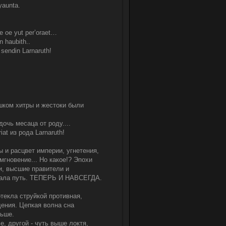
 yaunta.
ae oe yut per’oraet…
n haubith..
n sendin Larnaruth!
шком хитры и жестоки были
очь месаца от роду....
iat из рода Larnaruth!
 и расцвет империи, угнетения,
мгновение... Но какое!? Эпохи
и, высшие правители и
 Знала путь. ТЕПЕРЬ И НАВСЕГДА.
отекла струйкой противная,
ения. Цепкая волна сна
ньше.
е, другой - чуть выше локтя,