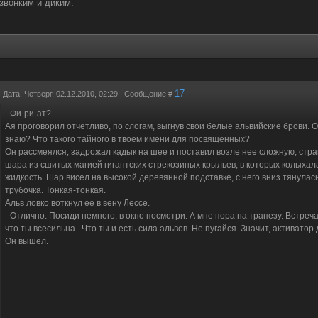
звонким и диким.
17
Дата: Четверг, 02.12.2010, 02:29 | Сообщение #
- Фи-ри-ат?
Ая проговорил отчетливо, по слогам, выгнув свои белые альвийские брови. 
знаю? Что такого тайного в твоем имени для посвященных?
Он рассмеялся, задрожал кадык на шее и поставил возле нее сложную, стра
шара из сшитых магией гигантских стрекозиных крыльев, в которых колыхал
жидкость. Шар висел на высокой деревянной подставке, с него вниз тянулас
трубочка. Тонкая-тонкая.
Альв ловко воткнул ее в вену Лессе.
- Отлично. Посиди немного, в окно посмотри. А мне пора на трапезу. Встреча
что ты всесильна...Что ты и есть сила альвов. Не пугайся. Значит, активатор 
Он вышел.