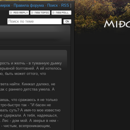
миров
·
Правила форума
·
Поиск
·
RSS
]
ярость и желчь - в туманную дымку
ерывной болтовней. А ей хотелось
о, быть может оттого, что
твета найти. Кинжал далеко, не
как с раннего детства умела. А
наешь, что сражаюсь я не только
тро-быстро так - "И басен не
вать суть? А имя-то мое известно
не сдержали. А тебя, надеешься,
 Лес - дом мой. А зверье в нем -
м - чистым, всепроникающим,