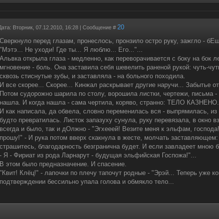
20
Дата: Вторник, 07.12.2010, 16:28 | Сообщение #
Сверкнуло перед глазам, пронеслось, пронзило остро руку, зажгло - бЕш
"Мэтэ... Не уходи! Где ты... Я люблю... Его..."...
Альвка открыла глаза - медленно, как переворачивается с боку на бок ле
мгновение - боль. Она заставила себя шевелить раненой рукой: чуть-чут
сквозь стиснутые зубы, и заставляла - на больного походила.
И все скорее... Скорее... Кинжал раскрывает другие наручи... Забытье от 
Потом судорожно шарила по столу, ворошила листки, чертежи, письма - 
нашла. И когда нашла - сама чертила, коряво, странно: ТЕЛО КАЗНЕНО.
И как написала, да обвела, словно переменилась вся - выпрямилась, из
будто превратилась. Листок запазуху сунула, руку перевязала, в окно в
всегда и было, так и дОлжно - "Эгхееей! Везите меня к эльфам, господа!
прошу!" - И рука потом вверх скакнула в жесте, молчать заставляющем:
страшитесь, благодарность безгранична будет. И если завладеет мною 
- Я - Фириат из рода Ларнарут - будущая эльфийская Госпожа!"...
В этом было предназначение. И спасение.
"Квит! Клёц!" - лапочки по плечу тапочут родные - "Эрэй... Теперь уже кон
подтверждении бессильно упала голова и обмякло тело...