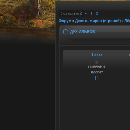
2
2
«
2
1
Страница
из
Форум
»
Девять миров (игровой)
»
Лё
ДУХ АЛЬВОВ
Lessa
замечен в:
воспет
[ ]