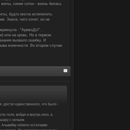
 жилы, синие сетки - жизнь билась
еты, будто могла испепелить
. Знала, чего хочет, но не
крикнула - "АрмвэДэ!"...
) или на кровь. Но в первом
знания вызвало ошибку. И
рыва конечности. Во втором случае
, достиг единственного, что было -
ла тело, войдя и внутрь него, а
 шару с зельем.
. Альвийку облило остатками