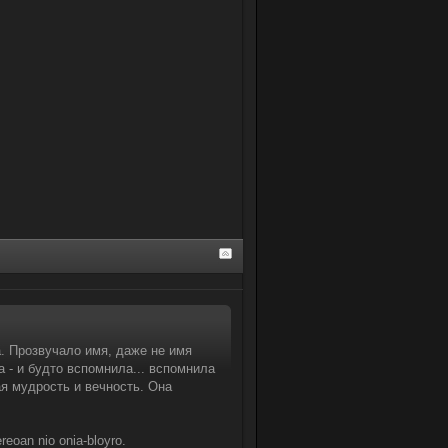
а. Прозвучало имя, даже не имя
а - и будто вспомнила... вспомнила
ая мудрость и вечность. Она
ereoan nio onia-bloyro.