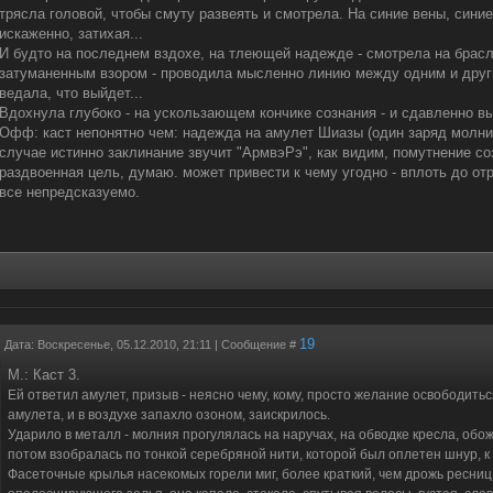
трясла головой, чтобы смуту развеять и смотрела. На синие вены, синие
искаженно, затихая...
И будто на последнем вздохе, на тлеющей надежде - смотрела на брасл
затуманенным взором - проводила мысленно линию между одним и другим
ведала, что выйдет...
Вдохнула глубоко - на ускользающем кончике сознания - и сдавленно вы
Офф: каст непонятно чем: надежда на амулет Шиазы (один заряд молнии
случае истинно заклинание звучит "АрмвэРэ", как видим, помутнение со
раздвоенная цель, думаю. может привести к чему угодно - вплоть до от
все непредсказуемо.
19
Дата: Воскресенье, 05.12.2010, 21:11 | Сообщение #
М.: Каст 3.
Ей ответил амулет, призыв - неясно чему, кому, просто желание освободиться
амулета, и в воздухе запахло озоном, заискрилось.
Ударило в металл - молния прогулялась на наручах, на обводке кресла, обожг
потом взобралась по тонкой серебряной нити, которой был оплетен шнур, к
Фасеточные крылья насекомых горели миг, более краткий, чем дрожь ресниц