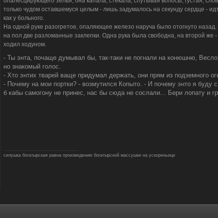
опалесцирующего зелья, она капала, стекала, спутывая волосы, густая, сло
только чудом оставшемуся целым - лишь задумалось на секунду сердце - идт
как у больного.
На одной руке разогретое, опаляющее железо наруча было отогнуто назад.
на пол две разломанные заклепки. Одна рука была свободна, на второй же - 
ходил ходуном.
- Ты энта, почаще думывал бы, так-таки не погнали на конюшню, Весло
но знакомый голос.
- Хто энтих тварей ваще придумал держать, они прям из подземного ог
- Почему на мои портки? - возмутился Копыто. - И почему энто я буду с
б кабы самогону не принес, нас бы сюда не сослали... Бери лопату и гр
силушка богатырская равна произведению богатырской массушки на ускореньице