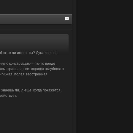
Об этом ли имени ты? Думала, я не
нную конструкцию - что-то вроде
ась странная, светящаяся голубовато
ь гибкая, полая заостренная
 знаешь ли. И еще, когда покажется,
действует.