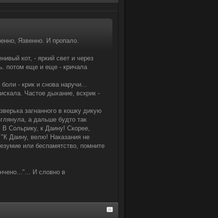
енно, Язвенно. И пропало.
нивый кот, - яркий свет и через
ь. потом еще и еще - кричала
боли - крик и снова наручи...
искала. Частое дыхание, вскрик -
 зверька загнанного в кошку дикую
зглянула, а дальше будто так
 В Сольрику, к Даину! Скорее,
 "К Даину, велю! Наказания не
безумие или беспамятство, помните
чено..."... И словно в