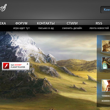
Кон
Вы
ЕКА
ФОРУМ
КОНТАКТЫ
СТИЛИ
RSS
игра идет тут
письмо в ад
сменить дизайн
лента новостей
темно
измен