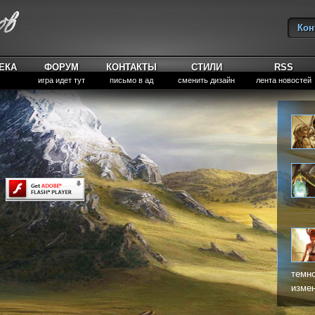
Кон
Вы
ЕКА
ФОРУМ
КОНТАКТЫ
СТИЛИ
RSS
игра идет тут
письмо в ад
сменить дизайн
лента новостей
темно
измен