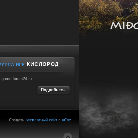
КИСЛОРОД
РУППА ИГР
cgame.forum24.ru
Подробнее...
Создать
бесплатный сайт
с
uCoz