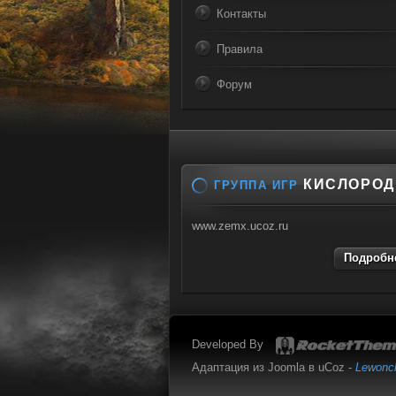
Контакты
Правила
Форум
КИСЛОРОД
ГРУППА ИГР
www.zemx.ucoz.ru
Подробне
Developed By
Адаптация из Joomla в uCoz -
Lewonc