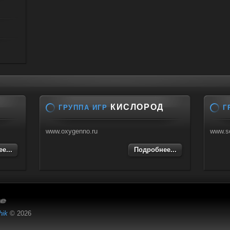
КИСЛОРОД
ГРУППА ИГР
Г
www.oxygenno.ru
www.s
е...
Подробнее...
hik
© 2026