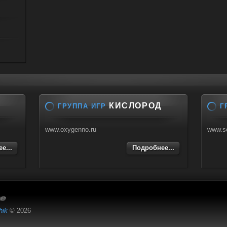
КИСЛОРОД
ГРУППА ИГР
Г
www.oxygenno.ru
www.s
е...
Подробнее...
hik
© 2026