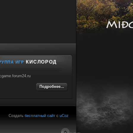
КИСЛОРОД
РУППА ИГР
cgame.forum24.ru
Подробнее...
Создать
бесплатный сайт
с
uCoz