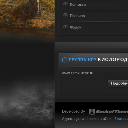
Контакты
Правила
Форум
КИСЛОРОД
ГРУППА ИГР
www.zemx.ucoz.ru
Подробне
Developed By
Адаптация из Joomla в uCoz -
Lewonc