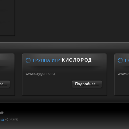
КИСЛОРОД
ГРУППА ИГР
Г
www.oxygenno.ru
www.s
е...
Подробнее...
hik
© 2026