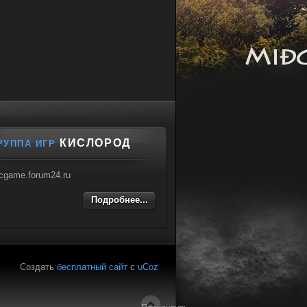
КИСЛОРОД
РУППА ИГР
cgame.forum24.ru
Подробнее...
Создать
бесплатный сайт
с
uCoz