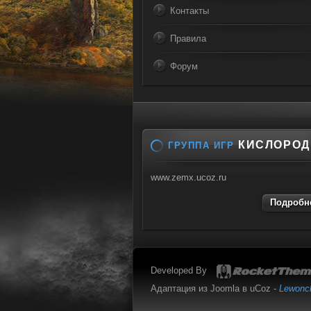
Контакты
Правила
Форум
КИСЛОРОД
ГРУППА ИГР
www.zemx.ucoz.ru
Подробне
Developed By
Адаптация из Joomla в uCoz -
Lewonc