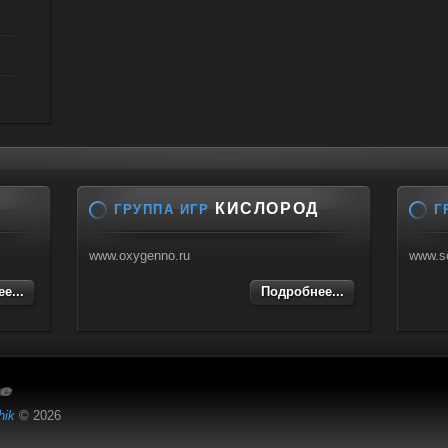
КИСЛОРОД
ГРУППА ИГР
Г
www.oxygenno.ru
www.s
е...
Подробнее...
hik
© 2026