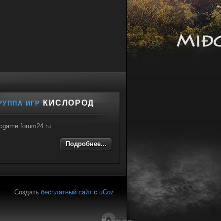
КИСЛОРОД
РУППА ИГР
cgame.forum24.ru
Подробнее...
Создать
бесплатный сайт
с
uCoz