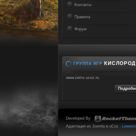
Контакты
Правила
Форум
КИСЛОРОД
ГРУППА ИГР
www.zemx.ucoz.ru
Подробне
Developed By
Адаптация из Joomla в uCoz -
Lewonc