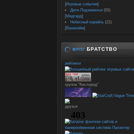
[
Игровые события
]
Дети Подземелья
(55)
[
Мидгард
]
Небесный корабль
(22)
[
Ванахейм
]
БРАТСТВО
ФРПГ
рейтинги
группа "Кислород"
друзья