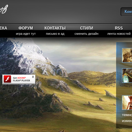
Кон
Вы
ЕКА
ФОРУМ
КОНТАКТЫ
СТИЛИ
RSS
игра идет тут
письмо в ад
сменить дизайн
лента новостей
темно
измен