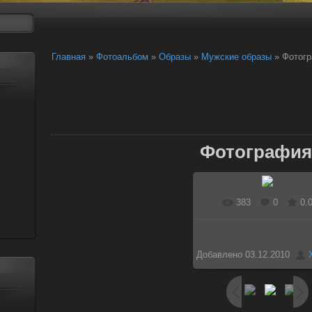
Главная
»
Фотоальбом
»
Образы
»
Мужские образы
» Фотогр
Фотография
383
0
0.
Добавлено
03.12.2010