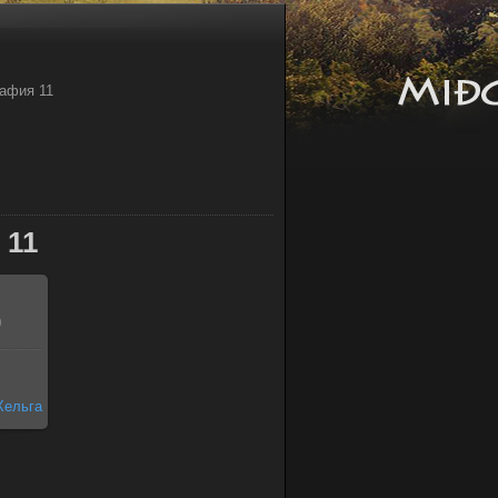
афия 11
 11
0
Хельга