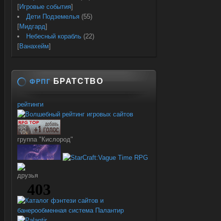
[
Игровые события
]
Дети Подземелья
(55)
[
Мидгард
]
Небесный корабль
(22)
[
Ванахейм
]
БРАТСТВО
ФРПГ
рейтинги
группа "Кислород"
друзья