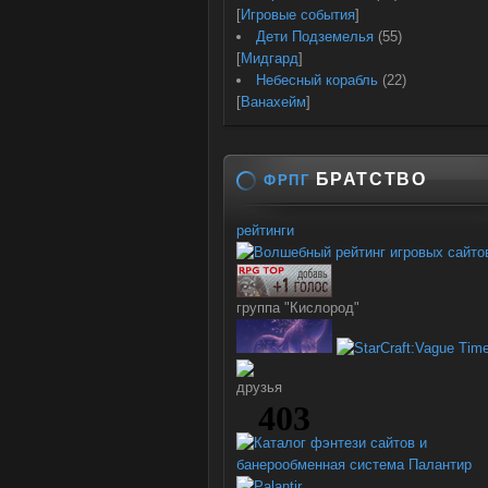
[
Игровые события
]
Дети Подземелья
(55)
[
Мидгард
]
Небесный корабль
(22)
[
Ванахейм
]
БРАТСТВО
ФРПГ
рейтинги
группа "Кислород"
друзья