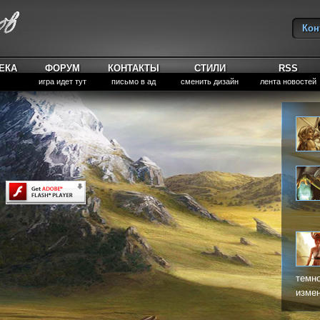
Кон
Вы
ЕКА
ФОРУМ
КОНТАКТЫ
СТИЛИ
RSS
игра идет тут
письмо в ад
сменить дизайн
лента новостей
темно
измен