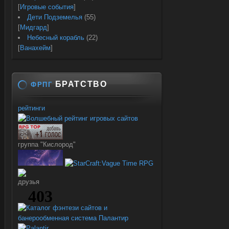
[
Игровые события
]
Дети Подземелья
(55)
[
Мидгард
]
Небесный корабль
(22)
[
Ванахейм
]
БРАТСТВО
ФРПГ
рейтинги
группа "Кислород"
друзья