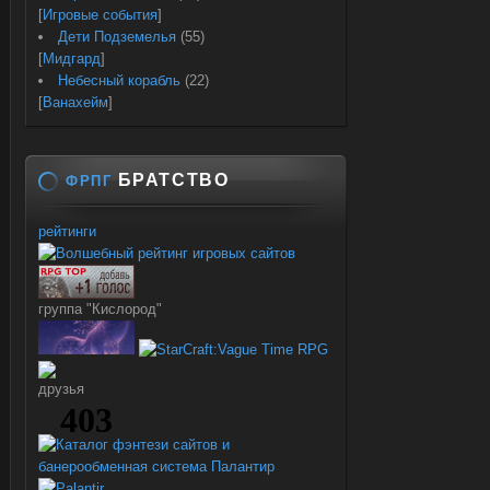
[
Игровые события
]
Дети Подземелья
(55)
[
Мидгард
]
Небесный корабль
(22)
[
Ванахейм
]
БРАТСТВО
ФРПГ
рейтинги
группа "Кислород"
друзья