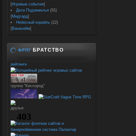
[
Игровые события
]
Дети Подземелья
(55)
[
Мидгард
]
Небесный корабль
(22)
[
Ванахейм
]
БРАТСТВО
ФРПГ
рейтинги
группа "Кислород"
друзья