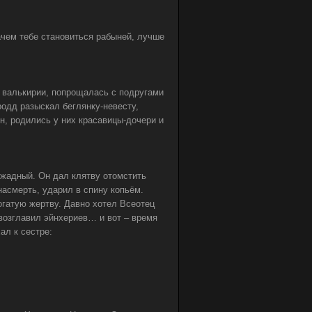
ачем тебе становиться рабыней, лучше
и валькирии, попрощалась с подругами
родд разыскал беглянку-невесту,
н, родились у них красавицы-дочери и
и жадный. Он дал клятву отомстить
насмерть, ударил в спину копьём.
богатую жертву. Давно хотел Всеотец
 возглавил эйнхериев… и вот – время
ал к сестре: