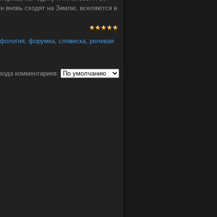
рун вновь сходят на Землю, вселяются в
ифология
,
форумка
,
словеска
,
ролевая
вода комментариев: