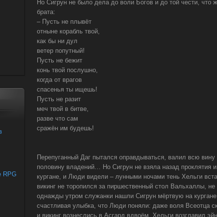
Но Сигрун не было дела до воли Богов и до той чести, что
брата:
– Пусть не плывёт
отныне корабль твой,
как бы ни дул
ветер попутный!
Пусть не бежит
конь твой послушно,
когда от врагов
спасенья ты ищешь!
Пусть не разит
меч твой в битве,
разве что сам
сражён им будешь!
Перепуганный Даг пытался оправдываться, валил всю вину 
половину владений… Но Сигрун не взяла назад проклятия и 
кургане, и Люди видели – лунными ночами тень Хельги вста
викинг не торопился за пиршественный стол Вальхаллы, не
однажды утром служанки нашли Сигрун мёртвую на кургане, 
счастливая улыбка, что Люди поняли: даже воля Всеотца 
и викинг вознеслись в Асгард вдвоём. Хельги возглавил эйн