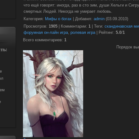
что ещё говорят: иногда, раз в сто зим, души Хельги и Сиг
смертных Людей. Никогда не умирает любовь.
Категория
:
Мифы о богах
|
Добавил
:
admin
(03.09.2010)
Просмотров
:
1905
|
Комментарии
:
1
|
Теги
:
скандинавская м
форумная он-лайн игра
,
ролевая игра
|
Рейтинг
:
5.0
/
1
Всего комментариев
:
1
Порядок вы
ть:
е
ел
рем
е