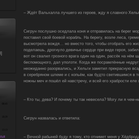
– Ждёт Вальхалла лучшего из героев, жду я славного Хельг
Сигрун послушно оседлала коня и отправилась на берег мор
поставил свой боевой корабль. На берегу, возле леса, грем
высмотрела вождя… но вместо того, чтобы отобрать его жиз
поделаешь, дрогнуло девичье сердце при виде героя, забил
8]
вот он свалил грозного врага один на один, рассёк на нём 
беспомощного, дал уползти. Когда же посрамлённые недруги
неожиданно разорвались, и Хельги заметил прекрасную вса
в серебряном шлеме и с копьём, как будто светившимся в т
ножны меч и пошёл ей навстречу, и всей его храбрости еле 
– Кто ты, дева? И почему ты так невесела? Могу ли я чем-
Сигрун назвалась и ответила:
– Вечной рабыней буду я тому, кто отнимет меня у Хёдбродд