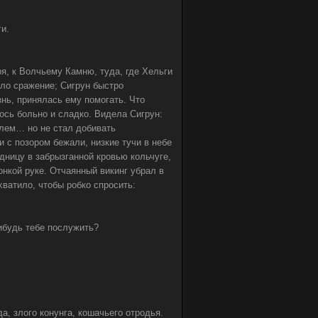
и.
я, к Волчьему Камню, туда, где Хельги
ело сражение; Сигрун быстро
нь, принялась ему помогать. Что
ось больно и сладко. Видела Сигрун:
шлем… но не стал добивать
 с позором бежали, низкие тучи в небе
дницу в забрызганной кровью кольчуге,
онкой руке. Отчаянный викинг убрал в
хватило, чтобы робко спросить:
нибудь тебе послужить?
а, злого конунга, кошачьего отродья.