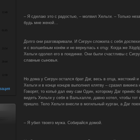
– Я сделаю это с радостью, – молвил Хельги. – Только нез
будь мне женой…
Долго они разговаривали. И Сигрун сложила с себя доспех
и с волшебным конём и не вернулась к отцу. Когда же Хёдб
Хельги одолел его в поединке. Они были счастливы с Сигру
славные сыновья.
Но дома у Сигрун остался брат Даг, весь в отца, жестокий 
Хельги и в конце концов выполнил клятву – сразил викинга 
зация
Говорят, то копьё дал ему сам Один, которому Даг принёс 
видеть Хельги у себя в Вальхалле, давно хотел, чтобы тот
пришло. Тело Хельги внесли в могильный курган, а Даг поех
– Я убил твоего мужа. Собирайся домой.