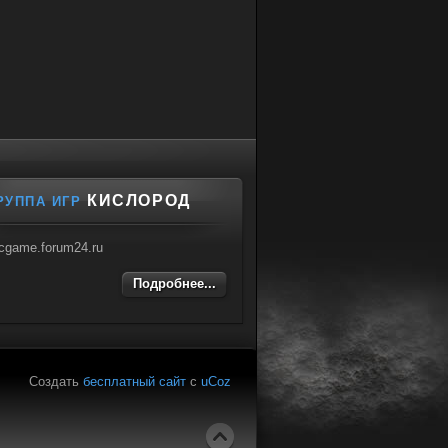
КИСЛОРОД
РУППА ИГР
cgame.forum24.ru
Подробнее...
Создать
бесплатный сайт
с
uCoz