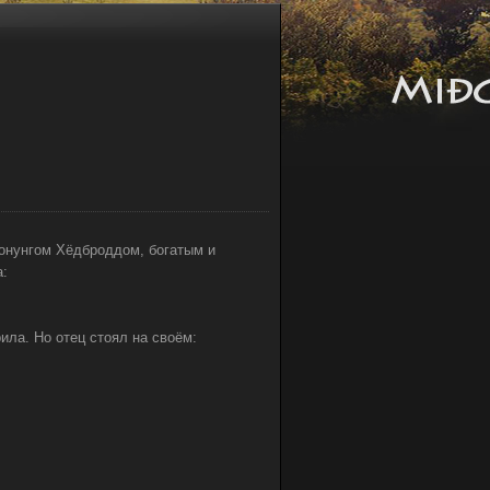
конунгом Хёдброддом, богатым и
а:
рила. Но отец стоял на своём: