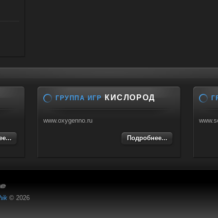
КИСЛОРОД
ГРУППА ИГР
Г
www.oxygenno.ru
www.s
е...
Подробнее...
hik
© 2026