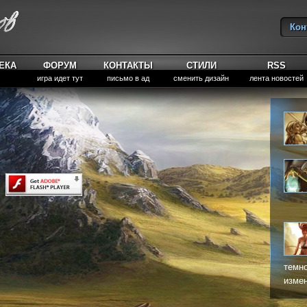
Кон
Вы
ЕКА
ФОРУМ
КОНТАКТЫ
СТИЛИ
RSS
игра идет тут
письмо в ад
сменить дизайн
лента новостей
темно
измен