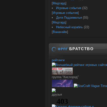
[
Мидгард
]
Игровые события
(32)
[
Игровые события
]
Дети Подземелья
(55)
[
Мидгард
]
Небесный корабль
(22)
[
Ванахейм
]
БРАТСТВО
ФРПГ
рейтинги
группа "Кислород"
друзья