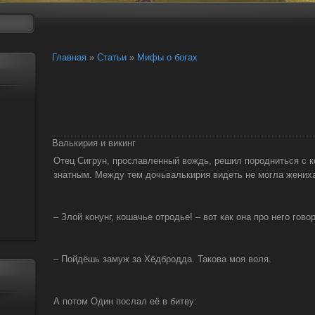
Главная
»
Статьи
»
Мифы о богах
Валькирия и викинг
Отец Сигрун, прославленный вождь, решил породниться с 
знатным. Между тем дочьвалькирия видеть не могла жених
– Злой конунг, кошачье отродье! – вот как она про него гово
– Пойдёшь замуж за Хёдбродда. Такова моя воля.
А потом Один послал её в битву: