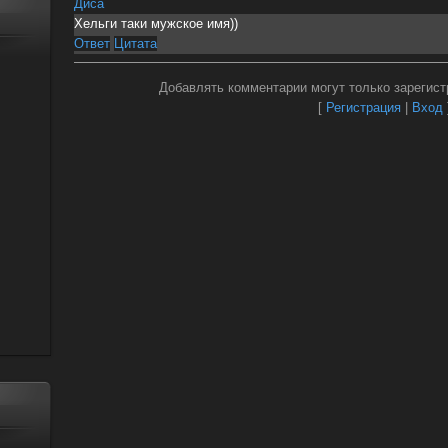
Диса
Хельги таки мужское имя))
Ответ
Цитата
Добавлять комментарии могут только зарегист
[
Регистрация
|
Вход