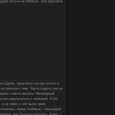
 ждала Хельги на Небесах. Она прокляла
на Одина, предлагал сестре золото и
не поехала с ним. Часто сидела она на
вала к ней из могилы. Непокорный
 хотел разлучаться с любимой. И вот
и на губах у неё была такая
склонилась перед любовью – валькирия
хериев, как Одину и хотелось. И вот