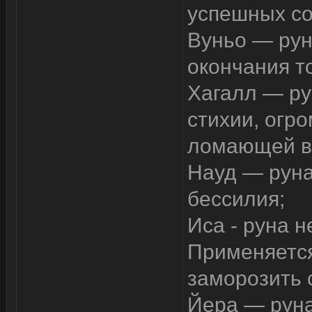
успешных со
Вуньо — рун
окончания то
Хагалл — ру
стихии, огр
ломающей вс
Науд — руна
бессилия;
Иса - руна н
Применяется
заморозить 
Йера — руна