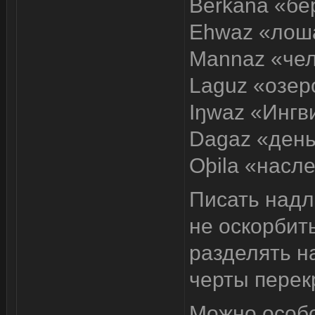
Berkana «бе
Ehwaz «лош
Mannaz «че
Laguz «озеро
Iŋwaz «Ингв
Dagaz «день
Oþila «насл
Писать надл
не оскорбит
разделять н
черты пере
Можно особо