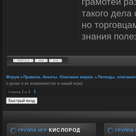
грамотей ра
такого дела 
но торговца
знания поле
Форум
»
Правила. Анкеты. Описание миров.
»
Легенды, описания
о рунах и их возможностях в нашей игре)
1
1
1
Страница
из
КИСЛОРОД
ГРУППА ИГР
ГРУППА 