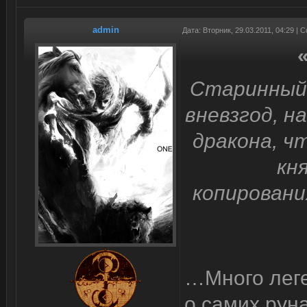
admin
Дата: Вторник, 29.03.2011, 04:29 |
Старинный
вневзгод, н
дракона, ч
кн
копировани
…Много леге
о самих руна