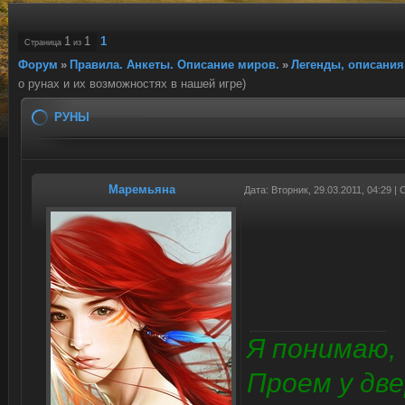
1
1
1
Страница
из
Форум
»
Правила. Анкеты. Описание миров.
»
Легенды, описания
о рунах и их возможностях в нашей игре)
РУНЫ
Маремьяна
Дата: Вторник, 29.03.2011, 04:29 
Я понимаю,
Проем у две