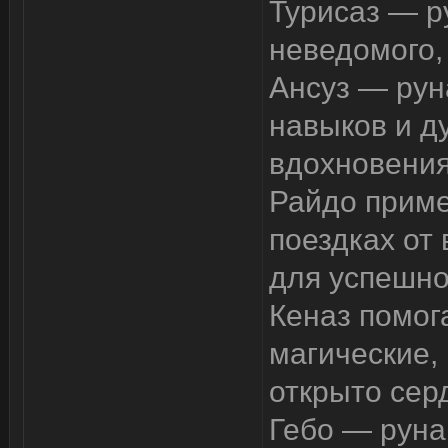
Турисаз — ру
неведомого,
Ансуз — рун
навыков и д
вдохновения
Райдо приме
поездках от 
для успешно
Кеназ помог
магические, 
открыто сер
Гебо — руна