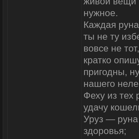
живой вещи 
нужное.
Каждая руна
ты не ту изб
вовсе не тот
кратко опиш
пригодны, н
нашего неле
Феху из тех 
удачу кошел
Уруз — руна
здоровья;