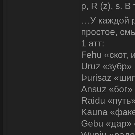
p, R (z), s. В
…У каждой р
простое, см
1 атт:
Fehu «скот, 
Uruz «зубр»
Þurisaz «шип
Ansuz «бог»
Raidu «путь»
Kauna «факе
Gebu «дар» 
Wunju «радо