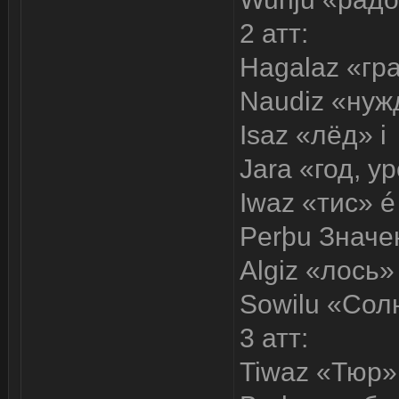
2 атт:
Hagalaz «гр
Naudiz «нуж
Isaz «лёд» i
Jara «год, у
Iwaz «тис» é
Perþu Значе
Algiz «лось» 
Sowilu «Сол
3 атт:
Tiwaz «Тюр» 