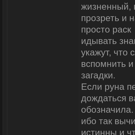
жизненный, 
прозреть и 
просто раск
идывать зна
укажут, что 
вспомнить и
загадки.
Если руна п
дождаться ва
обозначила. 
ибо так выч
истинны и ч