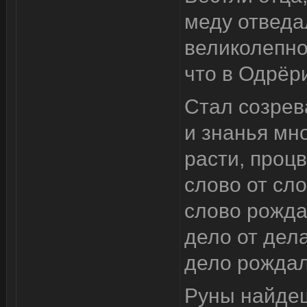
меду отведа
великолепно
что в Одрёр
Стал созрев
и знанья мн
расти, процв
слово от сл
слово рожда
дело от дел
дело рождал
Руны найде