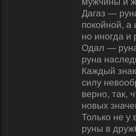
мужчины и ж
Дагаз — рун
покойной, а
но иногда и 
Одал — руна
руна наслед
Каждый знак
силу невооб
верно, так, 
новых значе
Только не у 
руны в дружб