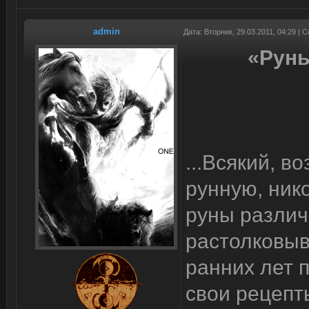
admin
Дата: Вторник, 29.03.2011, 04:29 |
«Руны
...Всякий, 
рунную, ник
руны различ
растолковыв
ранних лет 
свои рецепт