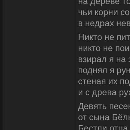
на дереве т
чьи корни с
в недрах не
Никто не пит
никто не пои
взирал я на
поднял я ру
стеная их п
и с древа ру
Девять песе
от сына Бёл
Бестли отца