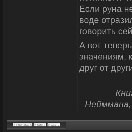
Если руна не
воде отрази
говорить сей
А вот тепер
значениям, 
друг от дру
Кни
Нейммана,