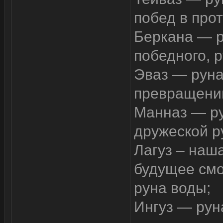
побед в про
Беркана — р
победного, 
Эваз — руна
превращений
Манназ — р
дружеской р
Лагуз – наша
будущее смо
руна воды;
Ингуз — рун