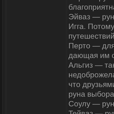
благоприятн
Эйваз — рун
Игга. Потом
путешествий
Перто — для
дающая им с
Альгиз — та
недоброжела
что друзьями
руна выбора
Соулу — рун
Тейваз — ру