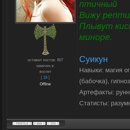
птичный
Вижу репти
Плывут кис
миноре.
Суикун
оставил постов:
807
замечен в:
Навыки: магия о
воспет
[ 19 ]
(бабочка), гипно
Offline
Артефакты: рунн
Статисты: разум