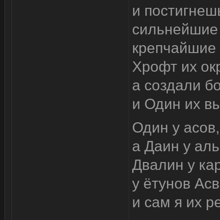
и постигнешь
сильнейшие 
крепчайшие 
Хрофт их ок
а создали б
и Один их в
Один у асов,
а Даин у аль
Двалин у ка
у ётунов Асв
и сам я их 