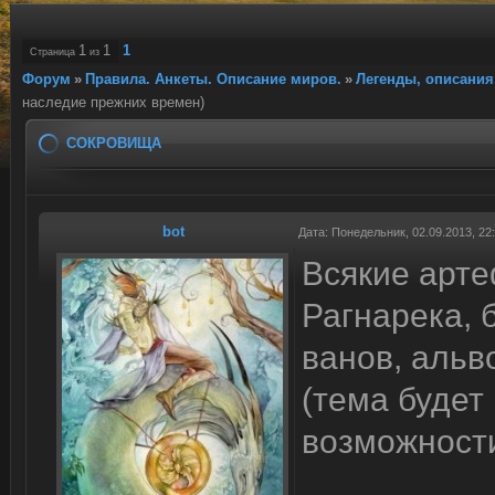
1
1
1
Страница
из
Форум
»
Правила. Анкеты. Описание миров.
»
Легенды, описания
наследие прежних времен)
СОКРОВИЩА
bot
Дата: Понедельник, 02.09.2013, 2
Всякие арте
Рагнарека, 
ванов, альв
(тема будет
возможност