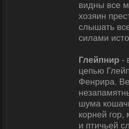
видны все м
хозяин прес
слышать все
силами исто
Глейпнир
-
цепью Глейп
Фенрира. В
незапамятн
шума кошачь
корней гор,
и птичьей с