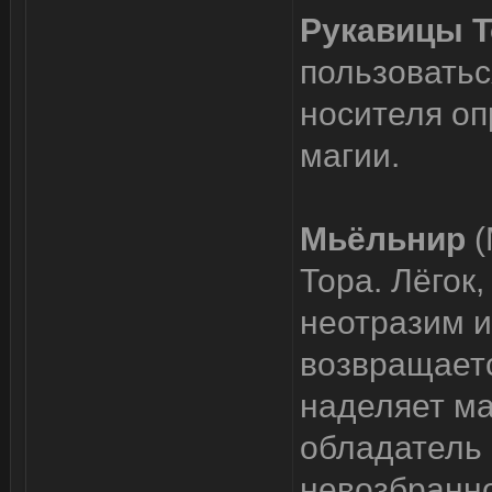
Рукавицы Т
пользовать
носителя оп
магии.
Мьёльнир
(
Тора. Лёгок,
неотразим и
возвращаетс
наделяет ма
обладатель 
невозбранно