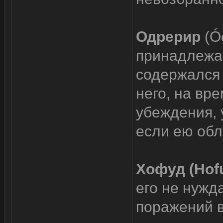
Одрерир
(Ó
принадлежав
содержался м
него, на вр
убеждения, 
если ею обл
Хофуд (Hof
его не нужд
поражений в