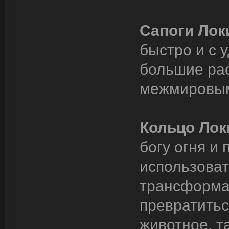
Сапоги Лок
быстро и с 
большие рас
межмировым
Кольцо Ло
богу огня и
использоват
трансформац
превратитьс
животное, т