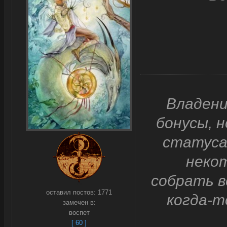
Владени
бонусы, 
статуса
некот
собрать 
оставил постов:
1771
когда-т
замечен в:
воспет
[ 60 ]