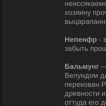
неиссякаемо
хозяину про
выцарапанн
Непенфр
- 
забыть про
Бальмунг
—
Велундом д
перекован Р
древности и
оттуда его 