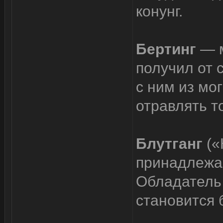
конунг.
Бертинг
— 
получил от 
с ним из мо
отравлять то
Блутганг
(«
принадлежа
Обладатель 
становится 