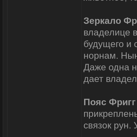
Зеркало Фр
владелице 
будущего и 
норнам. Нын
Даже одна 
дает владел
Пояс Фригг
прикреплены
связок рун.