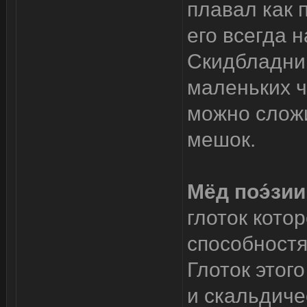
плавал как 
его всегда 
Скидбладнир
маленьких ча
можно сложит
мешок.
Мёд поэ́зии
глоток кото
способностя
Глоток этог
и скальдиче