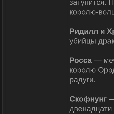
затупится.
королю-вол
Ридилл и Х
убийцы драк
Росса
— ме
королю Оррд
радуги.
Скофнунг
—
двенадцати 