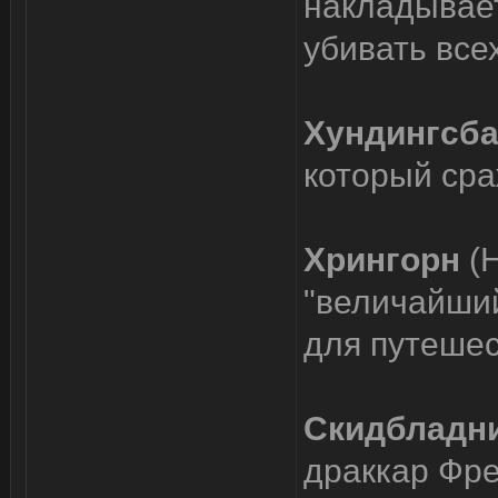
накладывает
убивать все
Хундингсб
который сра
Хрингорн
(
"величайший
для путеше
Скидбладн
драккар Фре