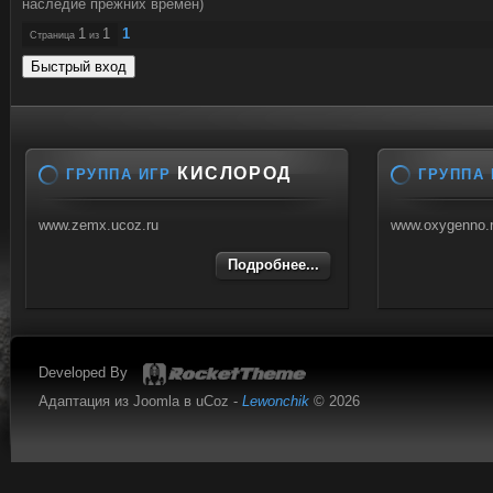
наследие прежних времен)
1
1
1
Страница
из
КИСЛОРОД
ГРУППА ИГР
ГРУППА 
www.zemx.ucoz.ru
www.oxygenno.
Подробнее...
Developed By
Адаптация из Joomla в uCoz -
Lewonchik
© 2026