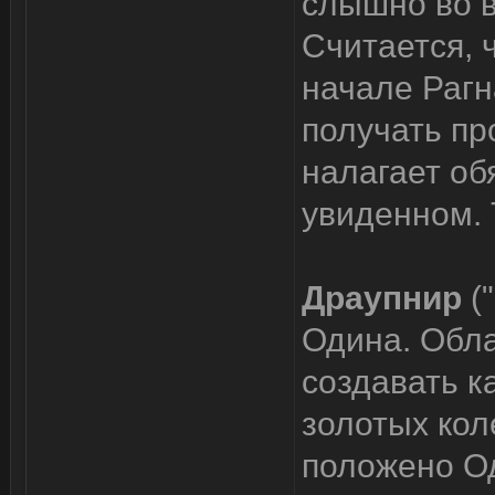
слышно во в
Считается, 
начале Рагн
получать пр
налагает об
увиденном. 
Драупнир
(
Одина. Обл
создавать к
золотых кол
положено О