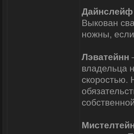
Дайнслей
Выкован сва
ножны, если
Лэватейнн
владельца н
скоростью. 
обязательст
собственной
Мистелтей