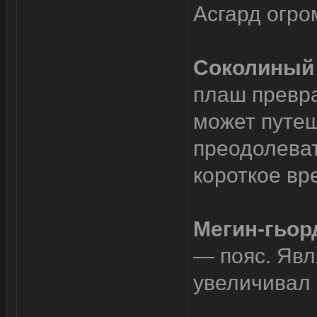
Асгард огро
Соколиный
плаш превра
может путе
преодолеват
короткое вр
Мегин-гьор
— пояс. Явл
увеличивал 