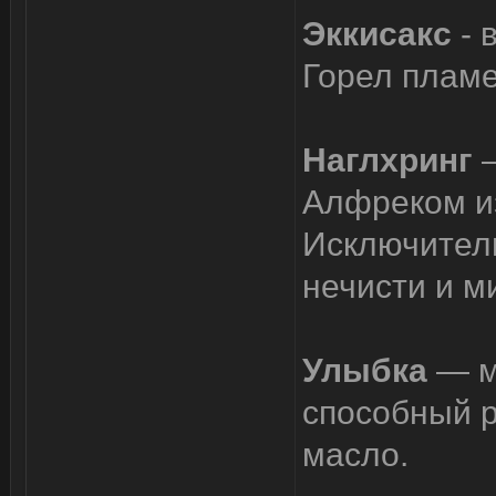
Эккисакс
- 
Горел пламе
Наглхринг
Алфреком из
Исключител
нечисти и м
Улыбка
— м
способный р
масло.