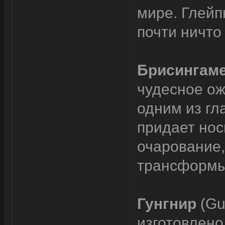
мире. Глейп
почти ничто
Брисингам
чудесное ож
одним из гл
придает но
очарование,
трансформы
Гунгнир
(Gu
изготовлен