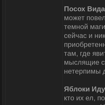
Посох Вида
может повел
темной маги
сейчас и ни
приобретенн
там, где яв
мыслящие с
нетерпимы д
Яблоки Ид
кто их ел, 