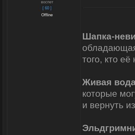
воспет
[ 60 ]
Offline
Шапка-нев
обладающая
того, кто её
Живая вода
которые мог
и вернуть из
Эльдгримн