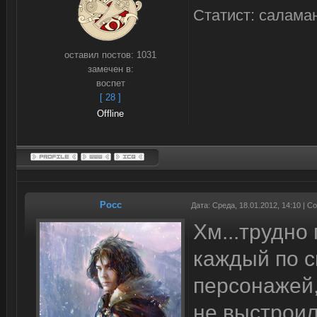
Статист: салама
оставил постов:
1031
замечен в:
воспет
[ 28 ]
Offline
Росс
Дата: Среда, 18.01.2012, 14:10 | 
Хм...трудно
каждый по с
персонажей,
не выстроил,