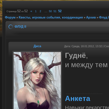
52
52
«
…
52
1
2
50
51
Страница
из
Форум
»
Квесты, игровые события, координация
»
Архив
»
Флуд I
ФЛУД II
Диса
Дата: Среда, 18.01.2012, 13:32 | С
Гуднё
,
и между тем 
Анкета
Навыки:лекарство