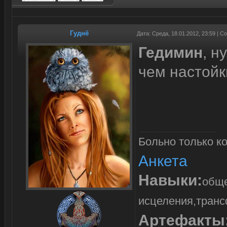
Гуднё
Дата: Среда, 18.01.2012, 23:59 | 
Гедимин
, н
чем настойк
Больно только ко
Анкета
Навыки:
обще
исцеления,транс
Артефакты