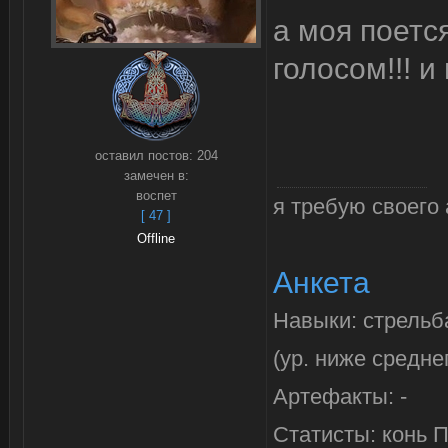
а моя поетс
голосом!!! и
оставил постов:
204
замечен в:
воспет
я требую своего 
[ 47 ]
Offline
Анкета
Навыки: стрельб
(ур. ниже средне
Артефакты: -
Статисты: конь 