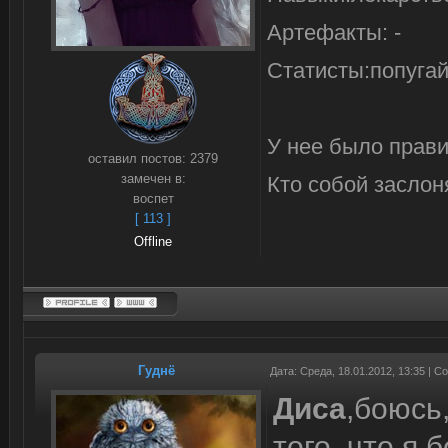
Артефакты: -
Статисты:попуга
У нее было прави
оставил постов:
2379
замечен в:
Кто собой заслоня
воспет
[ 113 ]
Offline
Гуднё
Дата: Среда, 18.01.2012, 13:35 | 
Диса
,боюсь,
того, что я 