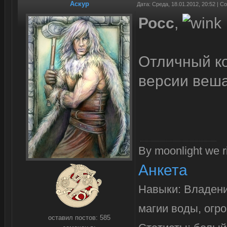
Аскур
Дата: Среда, 18.01.2012, 20:52 | 
Росс
,
Отличный ко
версии веша
By moonlight we ri
Анкета
Навыки: Владени
магии воды, огр
оставил постов:
585