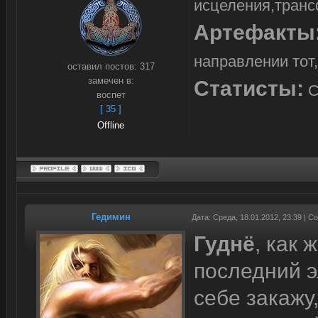
исцеления,транс
Артефакты
направлении тот,
оставил постов:
317
замечен в:
Статисты:
С
воспет
[ 35 ]
Offline
Гедимин
Дата: Среда, 18.01.2012, 23:39 | 
Гуднё
, как 
последний эл
себе закажу,