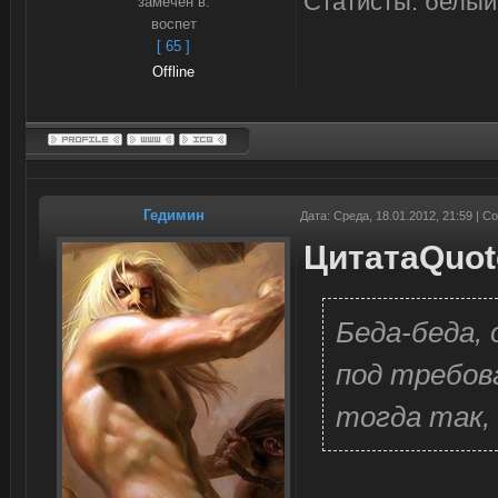
Статисты: белый
замечен в:
воспет
[ 65 ]
Offline
Гедимин
Дата: Среда, 18.01.2012, 21:59 | 
Цитата
Quot
Беда-беда,
под требов
тогда так,