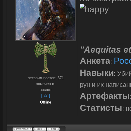
"Aequitas et
Анкета
Рос
:
Навыки
: Уби
оставил постов:
371
рун и их написан
замечен в:
воспет
Артефакты
[ 27 ]
Offline
Статисты
: н