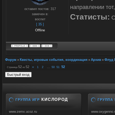
направлении тот,
оставил постов:
317
замечен в:
Статисты:
С
воспет
[ 35 ]
Offline
Форум
»
Квесты, игровые события, координация
»
Архив
»
Флуд I
52
52
«
…
52
1
2
50
51
Страница
из
КИСЛОРОД
ГРУППА ИГР
ГРУППА 
www.zemx.ucoz.ru
www.oxygenno.