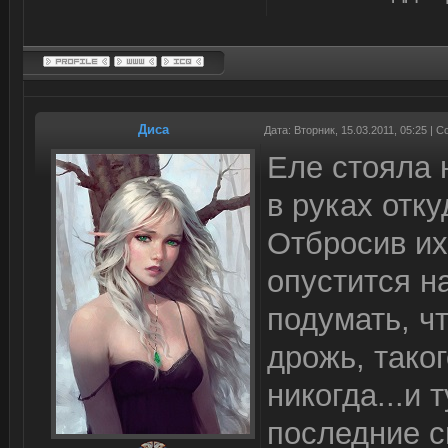
Диса
Дата: Вторник, 15.03.2011, 05:25 |
Еле стояла 
в руках отк
Отбросив их
опустится н
подумать, ч
дрожь, тако
никогда...и 
последние с