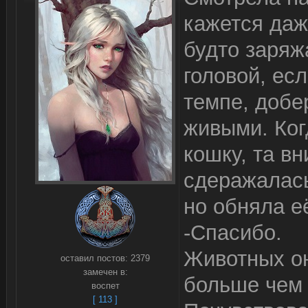
кажется даж
будто заряж
головой, ес
темпе, добе
живыми. Ког
кошку, та в
сдеражалась
но обняла е
-Спасибо.
Животных он
оставил постов:
2379
замечен в:
больше чем
воспет
[ 113 ]