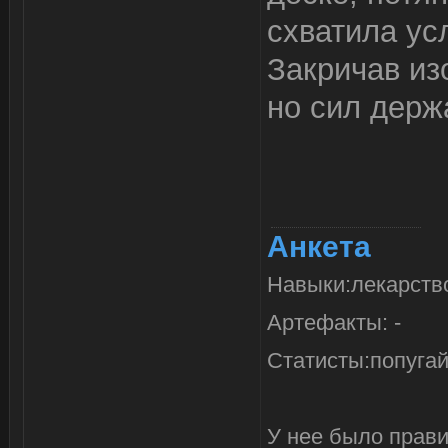
схватила ус
Закричав изо
но сил держ
Анкета
Навыки:лекарство
Артефакты: -
Статисты:попуга
У нее было прави