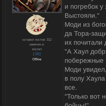
и погребок у
Выстояли."
Моди из бого
да Тора-защи
оставил постов:
312
их почитали 
замечен в:
воспет
"А Хаул добр
[ 13 ]
побережные в
Offline
Моди увидел,
в полу Хаула
все.
"Только вот 
бойцы!"