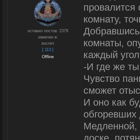
провалится 
комнату, точ
Добравшись 
оставил постов:
2379
замечен в:
комнаты, оп
воспет
[ 113 ]
каждый угол
Offline
-И где же т
Чувство пан
сможет отыс
И оно как б
обгоревших 
Медленной, 
доске, потян