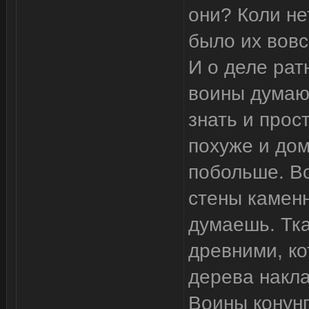
они? Коли не
было их вовс
И о деле рат
воины думают
знать и прос
похуже и дом
побольше. Вс
стены камен
думаешь. Тк
древними, ко
дерева наклад
Воины конунг