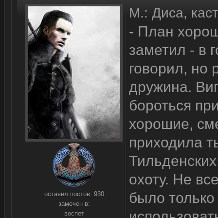
М.: Диса, каст
- План хорош
заметил - в 
говорил, но 
дружина. Виг
бороться пр
хорошие, см
приходила ть
Тильденских
охоту. Не вс
было только
оставил постов:
930
замечен в:
использовать
воспет