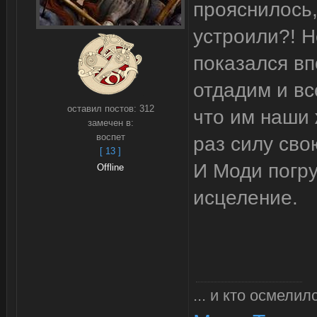
прояснилось,
устроили?! Н
показался вп
отдадим и вс
оставил постов:
312
что им наши 
замечен в:
воспет
раз силу сво
[ 13 ]
И Моди погру
Offline
исцеление.
... и кто осмелил