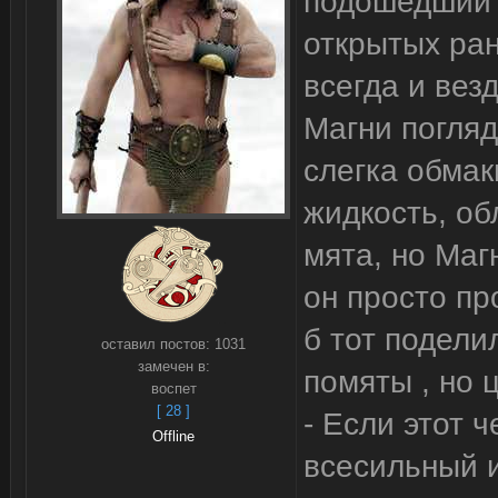
подошедший 
открытых ран
всегда и вез
Магни погляд
слегка обмак
жидкость, об
мята, но Маг
он просто пр
б тот подели
оставил постов:
1031
замечен в:
помяты , но
воспет
[ 28 ]
- Если этот ч
Offline
всесильный 