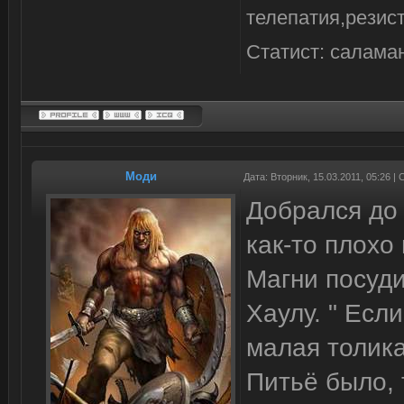
телепатия,резист
Статист: салама
Моди
Дата: Вторник, 15.03.2011, 05:26 
Добрался до
как-то плохо
Магни посуди
Хаулу. " Если
малая толик
Питьё было, 