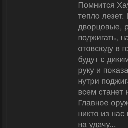
Помнится Хау
тепло лезет. 
дворцовые, р
поджигать, н
отовсюду в г
будут с дики
руку и показ
нутри поджиг
всем станет 
Главное оруж
никто из нас
на удачу...