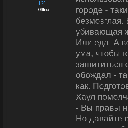
[ 75 ]
городе - таки
Offline
безмозглая. 
убивающая ж
Или еда. А в
ума, чтобы г
защититься с
обождал - та
как. Подгото
Хаул помолч
- Вы правы н
Но давайте 