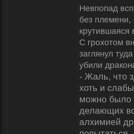
Невпопад всп
без племени, 
крутившаяся в
С грохотом в
заглянул туда
убили дракон
- Жаль, что 
хоть и слабы
можно было 
делающих во
алхимией др
попытаться,