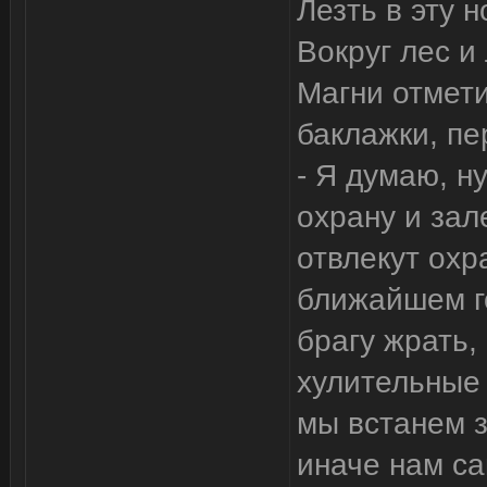
Лезть в эту н
Вокруг лес и 
Магни отмети
баклажки, пе
- Я думаю, н
охрану и зал
отвлекут охр
ближайшем г
брагу жрать,
хулительные 
мы встанем з
иначе нам са