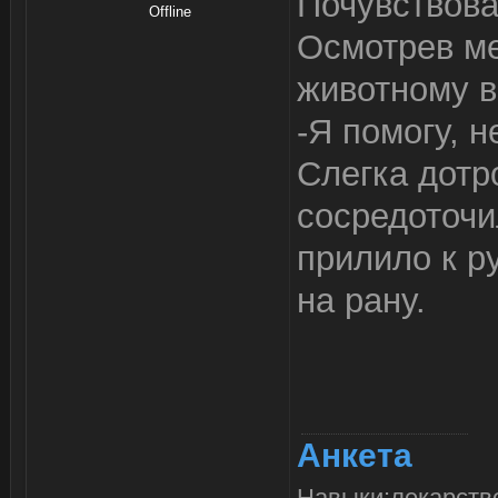
Почувствова
Offline
Осмотрев ме
животному в
-Я помогу, н
Слегка дотр
сосредоточи
прилило к р
на рану.
Анкета
Навыки:лекарство