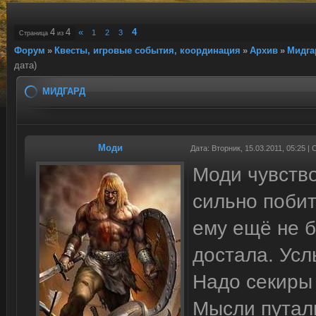
4
4
«
4
1
2
3
Страница
из
Форум
»
Квесты, игровые события, координация
»
Архив
»
Мидга
дата)
МИДГАРД
Моди
Дата: Вторник, 15.03.2011, 05:25 
Моди чувство
сильно побит
ему ещё не б
достала. Усл
Надо секиры 
Мысли путали