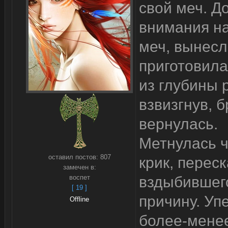
свой меч. Д
внимания на
меч, вынесл
приготовила
из глубины 
взвизгнув, 
вернулась.
Метнулась ч
оставил постов:
807
крик, перес
замечен в:
воспет
вздыбившего
[ 19 ]
причину. Уп
Offline
более-менее