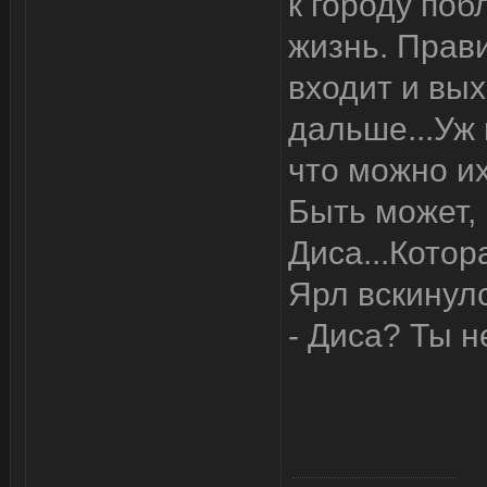
к городу поб
жизнь. Правил
входит и вых
дальше...Уж 
что можно их
Быть может, 
Диса...Котор
Ярл вскинулс
- Диса? Ты н