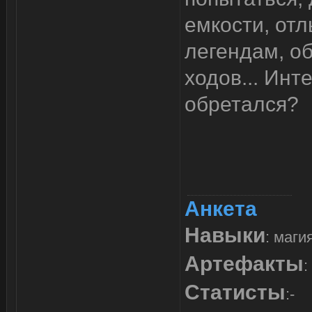
емкости, отл
легендам, о
ходов... Инт
обретался?
Анкета
Навыки
: маги
Артефакты
:
Статисты
:-