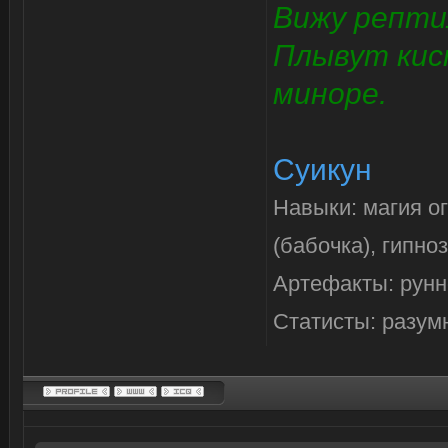
Вижу репти
Плывут кис
миноре.
Суикун
Навыки: магия о
(бабочка), гипно
Артефакты: рунн
Статисты: разум