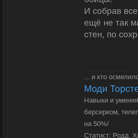
И собрав все
ещё не так м
стен, по сох
... и кто осмелил
Моди Торст
Навыки и умения:
берсерком, телеп
на 50%/
Статист: Родд. Х