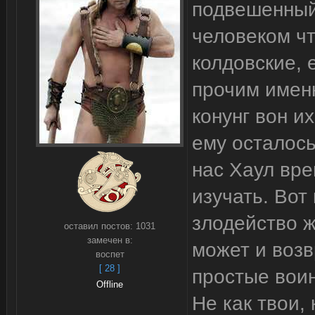
подвешенный
человеком чт
колдовские, 
прочим именн
конунг вон их
ему осталось
нас Хаул вре
изучать. Вот
злодейство ж
оставил постов:
1031
замечен в:
может и возв
воспет
[ 28 ]
простые вои
Offline
Не как твои,