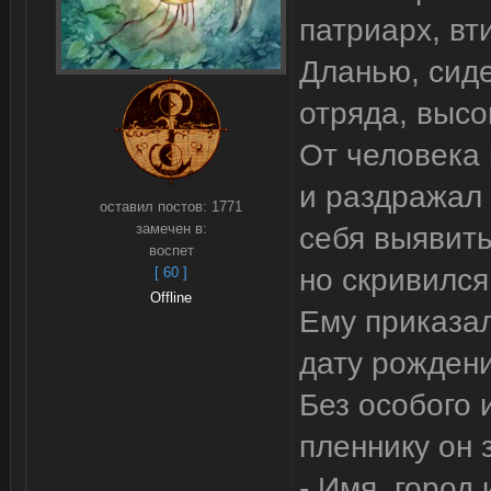
патриарх, в
Дланью, сиде
отряда, высо
От человека
и раздражал 
оставил постов:
1771
замечен в:
себя выявить
воспет
но скривился
[ 60 ]
Offline
Ему приказал
дату рождени
Без особого 
пленнику он 
- Имя, город