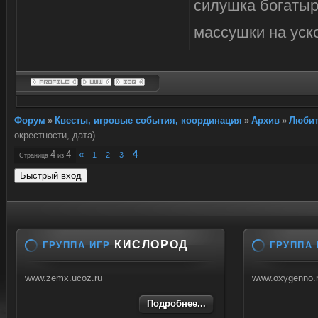
силушка богатыр
массушки на уск
Форум
»
Квесты, игровые события, координация
»
Архив
»
Любит
окрестности, дата)
4
4
«
4
1
2
3
Страница
из
КИСЛОРОД
ГРУППА ИГР
ГРУППА 
www.zemx.ucoz.ru
www.oxygenno.
Подробнее...