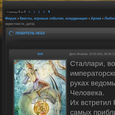
4
4
«
4
1
2
3
Страница
из
Форум
»
Квесты, игровые события, координация
»
Архив
»
Любит
окрестности, дата)
ЛЮБИТЕЛЬ НЕБА
bot
Дата: Вторник, 15.03.2011, 05:36 
Сталлари, во
императорско
руках ведомы
Человека.
Их встретил 
самых прибл