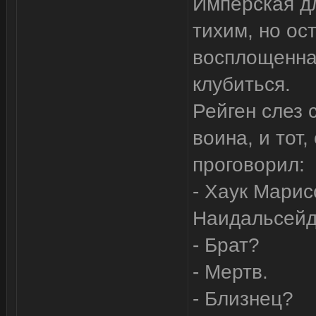
Имперская дл
тихим, но ос
восплощенна
клубиться.
Рейген слез 
воина, и тот,
проговорил:
- Хаук Марис
Наидальсейд
- Брат?
- Мертв.
- Близнец?