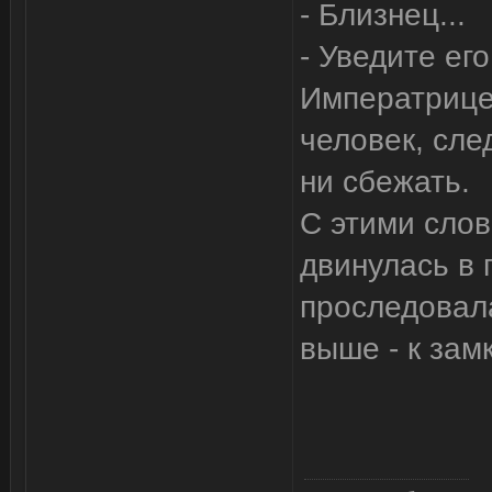
- Близнец...
- Уведите его
Императрице,
человек, сле
ни сбежать.
С этими сло
двинулась в 
проследовала
выше - к замк