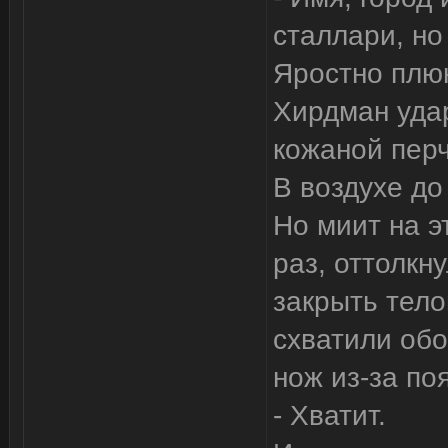
сталлари, но
Яростно плюн
Хирдман удар
кожаной пер
В воздухе до
Но миит на э
раз, оттолкн
закрыть тело
схватили обо
нож из-за по
- Хватит.