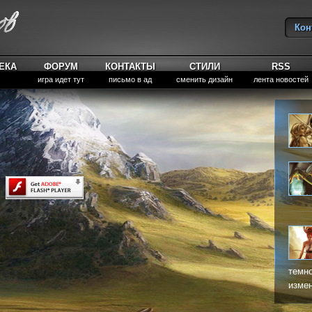
Кон
Вы
ЕКА
ФОРУМ
КОНТАКТЫ
СТИЛИ
RSS
игра идет тут
письмо в ад
сменить дизайн
лента новостей
темно
измен