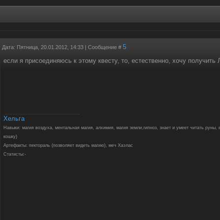
5
Дата: Пятница, 20.01.2012, 14:33 | Сообщение #
если я присоединяюсь к этому квесту, то, естественно, хочу получить
Хельга
Навыки: магия воздуха, ментальная магия, алхимия, магия земли,гипноз, знает и умеет читать руны,
кошку)
Артефакты: пектораль (позволяет видеть магию), меч Хаэлас
Статисты:-