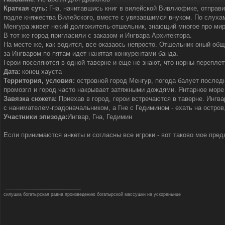
Краткая суть:
Гна, начитавшись книг в вилейской Вивлиофике, отправи
подле княжества Вилейского, вместе с увязавшимся внуком. По слухам
Менгура живет некий долгожитель-отшельник, знающий многое про ми
В тот же город пригласили с заказом и Ингвара Архитектора.
На месте же, как водится, все оказаось непросто. Отшельник оный общ
за Ингваром по пятам идет нанятая конкурентами банда.
Герои поселяются в одной таверне и еще не знают, что норны переплету
Дата:
конец хауста
Территория, условия:
островной город Менгур, погода балует послед
промозгл и город часто накрывает затяжными дождями. Янтарное море 
Завязка сюжета:
Приехав в город, герои встречаются в таверне. Ингв
с нанимателем-градоначальником, а Гне с Гедимином - ехать на остров
Участники эпизода:
Ингвар, Гна, Гедимин
Если принимаются анкеты и согласны все игроки - вот таково мое пред
силушка богатырская равна произведению богатырской массушки на ускореньице