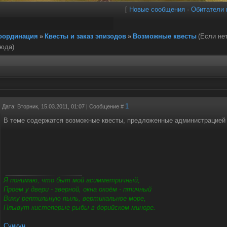
[
Новые сообщения
·
Обитатели 
координация
»
Квесты и заказ эпизодов
»
Возможные квесты
(Если не
сюда)
1
Дата: Вторник, 15.03.2011, 01:07 | Сообщение #
В теме содержатся возможные квесты, предложенные администрацией 
Я понимаю, что быт мой асимметричный,
Проем у двери - зверной, окна окоём - птичный
Вижу рептильную пыль, вертикальное море,
Плывут кистеперые рыбы в дорийском миноре.
Суикун