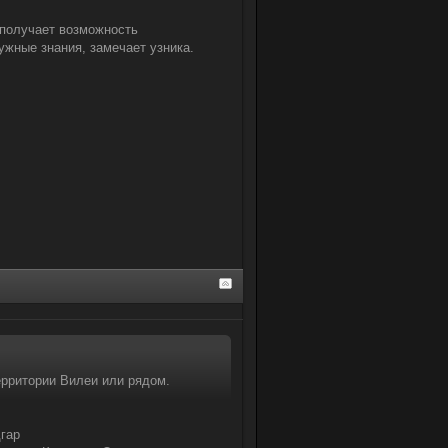
 получает возможность
ужные знания, замечает узника.
ерритории Вилеи или рядом.
гар