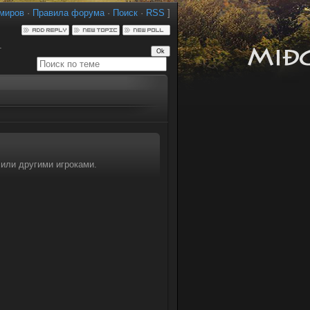
миров
·
Правила форума
·
Поиск
·
RSS
]
т
или другими игроками.