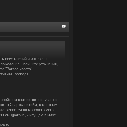
ть всех мнений и интересов.
 пожелания, напишите уточнения,
ме "Заказа квеста".
тивнее, господа!
илейском княжестве, получает от
ежит в Свартальвхейм, к местным
талкивается на молодого мага,
винном драконе, живущем в мире
вхейм.