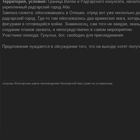
Территория, условия:
Граница Вилеи и Радгарского конунгата, начал
укрепленный радгарский город Або.
Завязка сюжета: обосновавшись в Олешке, отряд вот уже несколько дн
радгарский город. Где-то там обосновались два вражеских мага, кото
фигурами в готовящейся войне. Знаменосец, сам того не ожидая, оказы
создании планов захвата, и непосредственно в самом мероприятии.
Участники эпизода: Гунульв, бот, свободен для присоединения.
Предложение нуждается в обсуждении того, что на выходе хотят получ
силушка богатырская равна произведению богатырской массушки на ускореньице