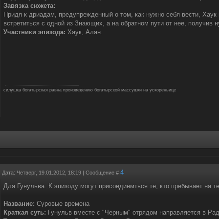
Завязка сюжета:
Придя к дриадам, предупрежденный о том, как нужно себя вести, Хаук
встретиться с одной из Знающих, а на обратном пути от нее, получив н
Участники эпизода:
Хаук, Алан.
силушка богатырская равна произведению богатырской массушки на ускореньице
4
Дата: Четверг, 19.01.2012, 18:19 | Сообщение #
Для Гунульва. К эпизоду могут присоединмться те, кто пребывает на т
Название:
Суровые времена
Краткая суть:
Гунульв вместе с "Черным" отрядом направляется в Рад