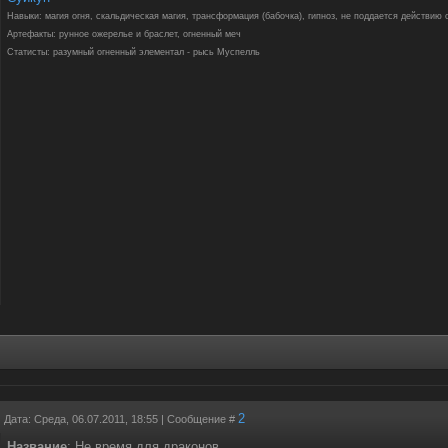
Навыки: магия огня, скальдическая магия, трансформация (бабочка), гипноз, не поддается действию 
Артефакты: рунное ожерелье и браслет, огненный меч
Статисты: разумный огненный элементал - рысь Муспелль
2
Дата: Среда, 06.07.2011, 18:55 | Сообщение #
Название
: Не время для драконов