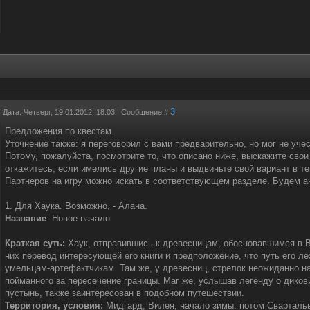
3
Дата: Четверг, 19.01.2012, 18:03 | Сообщение #
Предложения по квестам.
Уточнение также: я переговорил с вами предварительно, но мог не учес
Потому, пожалуйста, посмотрите то, что описано ниже, выскажите свои
откажитесь, если имелись другие планы и выдвиньте свой вариант в те
Партнеров на игру можно искать в соответствующем разделе. Будем ак
1. Для Хаука. Возможно, - Алана.
Название
: Новое начало
Краткая суть:
Хаук, отправившись к древесницам, обосновавшимся в В
них перевод интересующей его книги и предположение, что путь его л
умельцам-артефактчикам. Там же, у древесниц, стрелок неожиданно на
пойманного за пересечение границы. Маг же, услышав легенду о дико
пустынь, также заинтересован в подобном путешествии.
Территория, условия:
Мидгард, Вилея, начало зимы. потом Сварталь