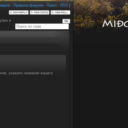
миров
·
Правила форума
·
Поиск
·
RSS
]
убен и
чке, укажите название вашего