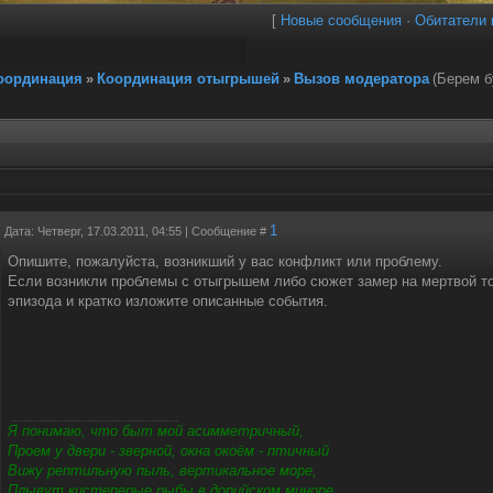
[
Новые сообщения
·
Обитатели 
координация
»
Координация отыгрышей
»
Вызов модератора
(Берем б
1
Дата: Четверг, 17.03.2011, 04:55 | Сообщение #
Опишите, пожалуйста, возникший у вас конфликт или проблему.
Если возникли проблемы с отыгрышем либо сюжет замер на мертвой то
эпизода и кратко изложите описанные события.
Я понимаю, что быт мой асимметричный,
Проем у двери - зверной, окна окоём - птичный
Вижу рептильную пыль, вертикальное море,
Плывут кистеперые рыбы в дорийском миноре.