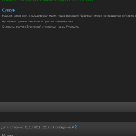
Суикун
Навыки: магия огня, скальдическая магия, трансформация (бабочка), гипноз, не поддается действию 
Артефакты: рунное ожерелье и браслет, огненный меч
Статисты: разумный огненный элементал - рысь Муспелль
2
Дата: Вторник, 11.10.2011, 12:06 | Сообщение #
Модер !