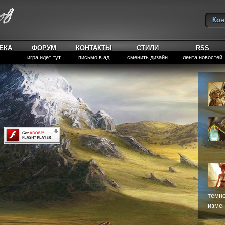
Кон
Вы
ЕКА
ФОРУМ
КОНТАКТЫ
СТИЛИ
RSS
игра идет тут
письмо в ад
сменить дизайн
лента новостей
темно
измен