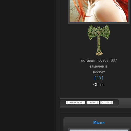
оставил постов:
807
замечен в:
воспет
[ 19 ]
Offline
Магни