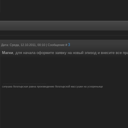
3
Дата: Среда, 12.10.2011, 00:10 | Сообщение #
Магни
, для начала оформите заявку на новый эпизод и внесите все п
силушка богатырская равна произведению богатырской массушки на ускореньице