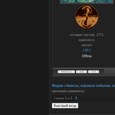
оставил постов:
1771
замечен в:
воспет
[ 60 ]
Offline
Форум
»
Квесты, игровые события, 
начинаем шаманить)
1
1
1
Страница
из