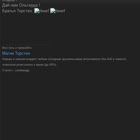
Дай нам Ольгерда !
Братья Торстен.
Восстать и превзойти.
Магни Торстен
Навыки и умения:владеет любым холодным оружием,навык интуитивного боя,бой в темноте,
телепатия,резистентен к магии (до 40%).
Статист: саламандр.