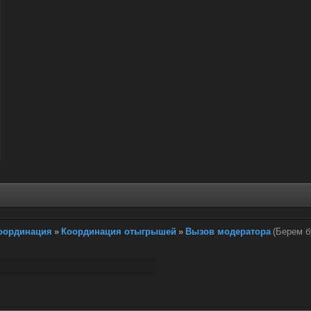
координация
»
Координация отыгрышей
»
Вызов модератора
(Берем б