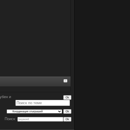
убен и
Поиск: