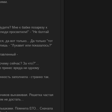
нями.
будете? Мне к бабке позарезу к
 люди просветили!" - "Не болтай
ся, да вот только... Да только "тот
 лишь - "Лукавит или показалось?"
тавленный -
очему сейчас? За что?"...
е принес вреда ни одному
нность заполнила - странно так.
енчиков выхаживая. Решетка частая
ем не достать...
спышками. Помнила ЕГО... Сначала