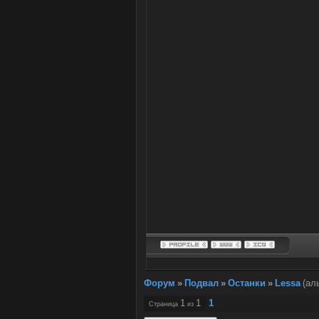
Форум
»
Подвал
»
Останки
»
Lessa
(ал
1
1
1
Страница
из