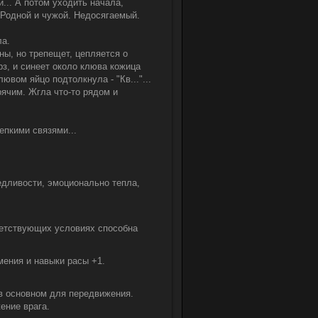
... А потом уходить начала,
 Родной и чужой. Недосягаемый.
ла.
ны, но трепещет, цепляется о
ерз, и синеет около клюва кожица
Клювом яйцо подтолкнула - "Кв..."...
ячим. Жгла что-то рядом и
епкими связями...
едливости, эмоционально тепла,
ветствующих условиях способна
умения и навыки расы +1.
в основном для передвижения.
ение врага.