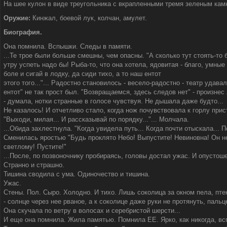
На шее кулон в виде треугольника с вкрапленными тремя зеленым кам
Оружие:
Кинжал, боевой лук, колчан, амулет.
Биография.
Она помнила. Вспышки. Следы в памяти.
...Те трое были больше смешны, чем опасны. "А сколько тут стоять-то 
утру успеть надо бы! Рыба-то, что она хотела, ядовитая - благо, умные
боле и сигай в лодку, да сиди тихо, а то наш ентот
этого того..."... Радостно становилось - весело-радостно - театр удавал
ентот" не так прост был. "Возвращаемся, здесь следов нет" - произнес
- думала, нотки странные в голосе чувствуя. Не дышала даже будто...
Не казалось! И отчетливо стало, когда нож почувствовала к горлу прис
"Выходи, милая... И рассказывай по порядку..."... Молчала.
...Обида захлестнула. "Когда увидела путь... Когда почти отыскала... П
Сменилась яростью "Будь проклято Небо! Выпустите! Невиновна! Он н
светлому! Пустите!"
...После, по позвоночнику пробираясь, головы достал ужас. И опустоше
Странно и страшно.
Тишина сводила с ума. Одиночество и тишина.
Ужас.
Стены. Пол. Сыро. Холодно. И тихо. Лишь соколица за окном пела, пт
- солнце через нее рваное, а к соколице даже руки не протянуть, пальц
Она скучала по ветру в волосах и серебристой шерсти...
И еще она помнила. Жила памятью. Помнила ЕЕ. Ярко, как никогда, в