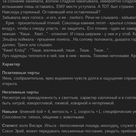
Та сознание занимала, волной сладкой накатывала, невероятно сладкой
вспышками лишь оставаясь. ЕМУ место уступала. А ТОТ был странен.
Навсегда утерянный. Оставивший или оставленный?
Забывала звук голоса - и его, и ее - любого. Речи не слышала - забыва
...Крик - пронзительный птичий. Соколица камнем летит - крылья слома
воздух, чтобы к гнезду упасть - их защитить. Его точнее - один не зам
нежная - "Квык... Квит..." - клокочет. И глаза широкие - у нее и у этой. 
Эльфка поймала - прошение поняла...На солому положила, дышала гор
далеко. Треск еле слышен.
"Квик! Клёц!" - "Тише, маленький, тише... Тише... Тише..."...
Луч надежды теплился в ней, как в нем - жизнь. Тонкими ниточками. Кр
Характер
Позитивные черты
Умна, сообразительна, ярко выражено чувств долга и ощущение справ
открыта.
Негативные черты
Несмотря на принадлежность к светлым, характер хаотичный и в соот
быть хитрой, изворотливой, лживой, коварной и нетерпимой.
Навыки
: ближний бой + 4, меткость + 1, скорость +1, специфические 
Способности: гипноз, общение с животными.
Статист:
волк Висарк. Ильса - белоснежная лошадь иноходец, служит 
Сокол Эрей, может передавать письменные послания, увидеть приближ