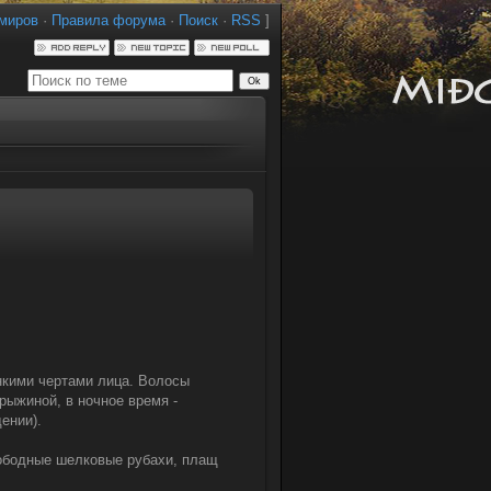
миров
·
Правила форума
·
Поиск
·
RSS
]
онкими чертами лица. Волосы
рыжиной, в ночное время -
ении).
вободные шелковые рубахи, плащ