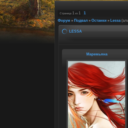
1
1
1
Страница
из
Форум
»
Подвал
»
Останки
»
Lessa
(ал
LESSA
Маремьяна