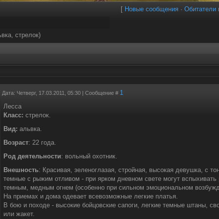
[
Новые сообщения
·
Обитатели 
ьвка, стрелок)
1
Дата: Четверг, 17.03.2011, 05:30 | Сообщение #
Лесса
Класс:
стрелок.
Вид:
альвка.
Возраст
: 22 года.
Род деятельности
: вольный охотник.
Внешность
: Красивая, зеленоглазая, стройная, высокая девушка, с т
темные с рыжим отливом - при ярком дневном свете могут вспыхивать 
темным, медным огнем (особенно при сильном эмоциональном возбужд
На приемах и дома одевает всевозможные легкие платья.
В бою и походе - высокие бойцовские сапоги, легкие темные штаны, с
или жакет.