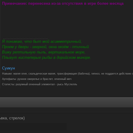
Примечание: перенесена из-за отсутствия в игре более месяца
Я понимаю, что быт мой асимметричный,
Проем у двери - зверной, окна окоём - птичный
Вижу рептильную пыль, вертикальное море,
Плывут кистеперые рыбы в дорийском миноре.
Суикун
Навыки: магия огня, скальдическая магия, трансформация (бабочка), гипноз, не поддается действию 
Артефакты: рунное ожерелье и браслет, огненный меч
Статисты: разумный огненный элементал - рысь Муспелль
ьвка, стрелок)