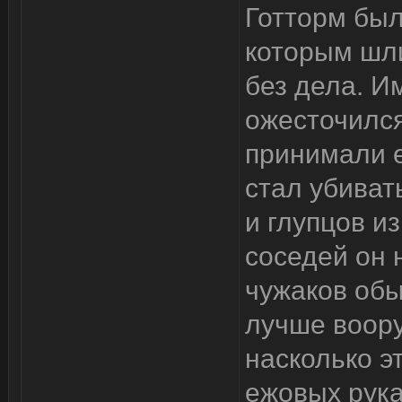
Готторм был
которым шли
без дела. И
ожесточился
принимали е
стал убивать
и глупцов и
соседей он 
чужаков обы
лучше воору
насколько э
ежовых рука