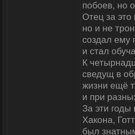
побоев, но 
Отец за это
но и не трон
создал ему 
и стал обуч
К четырнад
сведущ в о
жизни ещё т
и при разны
За эти годы 
Хакона, Гот
был знатным