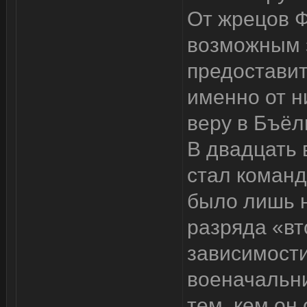
От жрецов Ф
возможным 
предоставит
именно от н
веру в Бъёл
В двадцать 
стал команд
было лишь н
разряда «вт
зависимости
военачальни
тем, кем он 