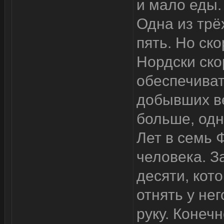
и мало еды.
Одна из трё
пять. Но ск
Нордски ско
обеспечиват
добывших в
больше, од
Лет в семь 
человека. З
десяти, кот
отнять у не
руку. Конечн