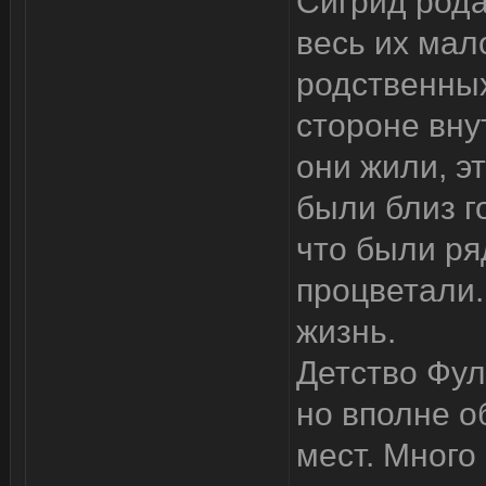
Сигрид рода
весь их мал
родственных
стороне вну
они жили, э
были близ г
что были ря
процветали.
жизнь.
Детство Фу
но вполне о
мест. Много