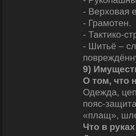
- Верховая е
- Грамотен.
- Тактико-с
- Шитьё – с
повреждённу
9) Имущест
О том, что 
Одежда, цеп
пояс-защита
«плащ», шле
Что в рука