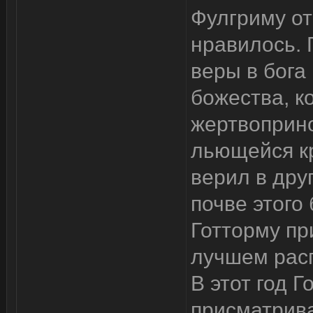
Фулгриму от
нравилось.
веры в бога
божества, к
жертвоприно
льющейся кр
верил в дру
почве этого
Готторму пр
лучшем рас
В этот год 
присматрива