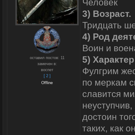
Человек
3) Возраст.
Тридцать ше
4) Род деят
Воин и воен
5) Характер
оставил постов:
11
замечен в:
Фулгрим жес
воспет
[ 2 ]
по меркам с
Offline
славится м
неуступчив,
достоин того
таких, как о