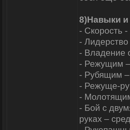
8)Навыки и
- Скорость 
- Лидерство
- Владение 
- Режущим –
- Рубящим –
- Режуще-ру
- Молотящим
- Бой с дву
руках – сре
- Рукопашны