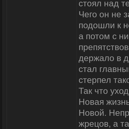
стоял над т
Чего он не 
подошли к н
а потом с н
препятствов
держало в д
стал главны
стерпел так
Так что ухо
Новая жизн
Новой. Непр
жрецов, а т