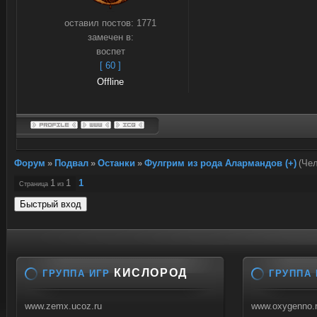
оставил постов:
1771
замечен в:
воспет
[ 60 ]
Offline
Форум
»
Подвал
»
Останки
»
Фулгрим из рода Алармандов (+)
(Чел
1
1
1
Страница
из
КИСЛОРОД
ГРУППА ИГР
ГРУППА 
www.zemx.ucoz.ru
www.oxygenno.