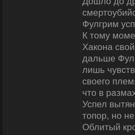
Дошло до др
смертоубий
Фулгрим усп
К тому моме
Хакона свой
дальше Фулг
лишь чувств
своего плем
что в разма
Успел вытян
топор, но н
Облитый кр