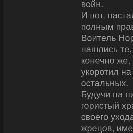
войн.
И вот, наста
полным прав
Воитель Нор
нашлись те,
конечно же,
укоротил на
остальных.
Будучи на п
гористый хр
своего уход
жрецов, име