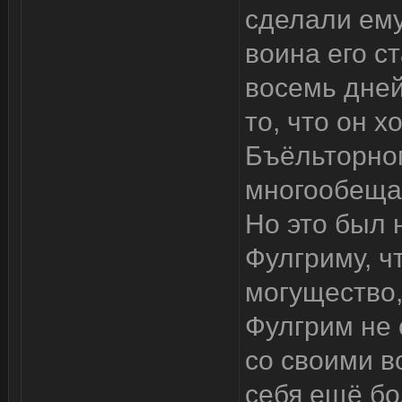
сделали ему
воина его с
восемь дней
то, что он 
Бъёльторном
многообеща
Но это был 
Фулгриму, ч
могущество,
Фулгрим не 
со своими в
себя ещё бо