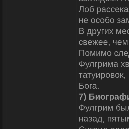
Лоб рассека
не особо за
В других ме
свежее, чем 
Помимо сле
Фулгрима х
татуировок,
Бога.
7) Биограф
Фулгрим был
назад, пяты