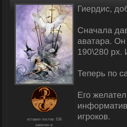
Гиердис, до
Сначала да
аватара. Он
190\280 px.
Теперь по с
Его желател
информатив
игроков.
оставил постов:
536
замечен в: