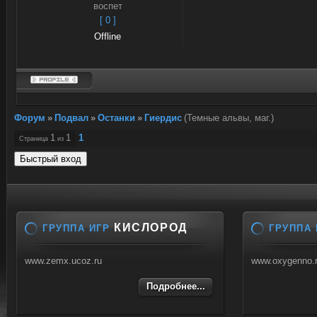
воспет
[ 0 ]
Offline
Форум
»
Подвал
»
Останки
»
Гиердис
(Темные альвы, маг.)
1
1
1
Страница
из
КИСЛОРОД
ГРУППА ИГР
ГРУППА 
www.zemx.ucoz.ru
www.oxygenno.
Подробнее...