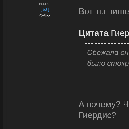
воспет
Вот ты пиш
[ 63 ]
Offline
Цитата
Гие
Сбежала он
было стокр
А почему? Ч
Гиердис?