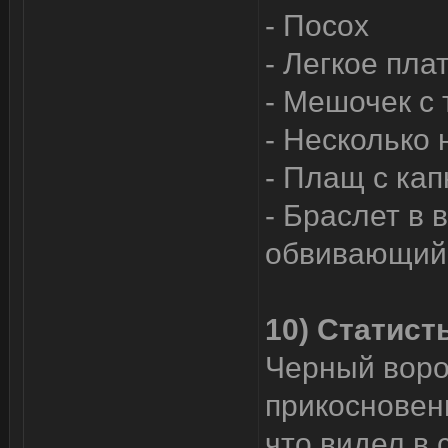
- Посох
- Легкое пла
- Мешочек с
- Несколько
- Плащ с ка
- Браслет в 
обвивающий 
10) Статист
Черный воро
прикосновени
что видел в