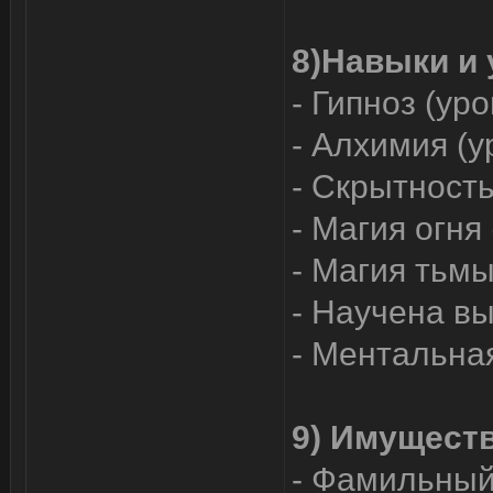
8)Навыки и 
- Гипноз (ур
- Алхимия (у
- Скрытность
- Магия огня
- Магия тьмы
- Научена вы
- Ментальна
9) Имуществ
- Фамильный