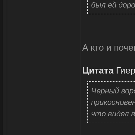
был ей доро
А кто и поч
Цитата
Гие
Черный вор
прикоснове
что видел 