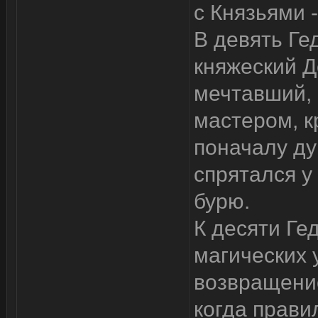
с Князьями 
В девять Ге
княжеский Д
мечтавший, 
мастером, к
поначалу ду
спрятался у
бурю.
К десяти Ге
магических 
возвращение
когда прави