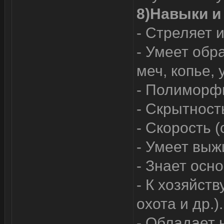
8)Навыки и
- Стреляет и
- Умеет обр
меч, копье,
- Полиморфи
- Скрытност
- Скорость 
- Умеет выж
- Знает осн
- К хозяйств
охота и др.).
- Обладает 