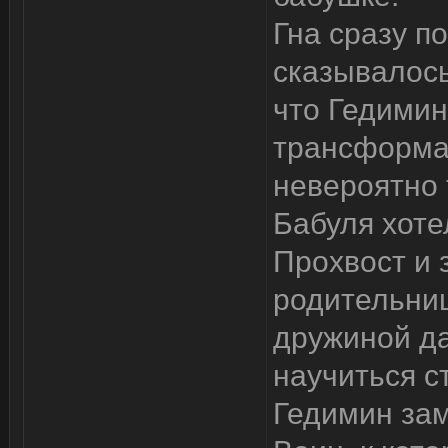
Гна сразу п
сказывалось
что Гедимин
трансформац
невероятно 
Бабуля хоте
Прохвост и 
родительни
дружиной да
научиться с
Гедимин зам