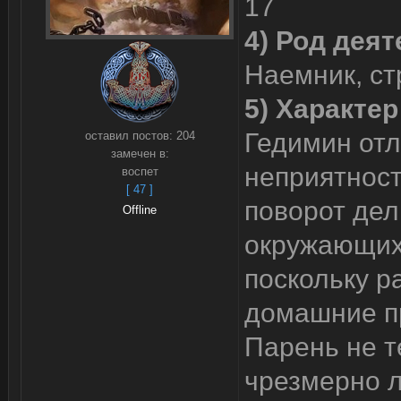
17
4) Род деят
Наемник, ст
5) Характер
Гедимин отл
оставил постов:
204
замечен в:
неприятност
воспет
[ 47 ]
поворот дел
Offline
окружающих.
поскольку р
домашние пр
Парень не т
чрезмерно 