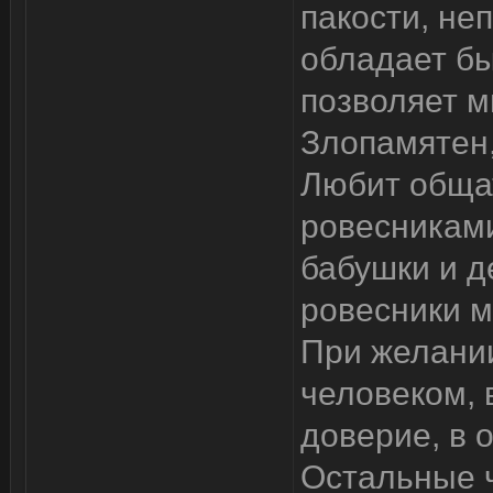
пакости, не
обладает б
позволяет м
Злопамятен,
Любит общат
ровесниками
бабушки и д
ровесники м
При желании
человеком,
доверие, в 
Остальные 