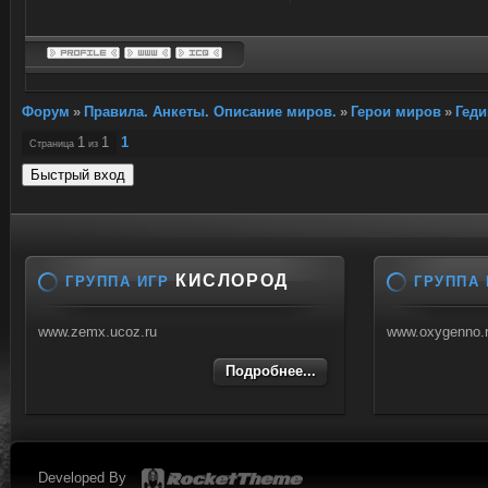
Форум
»
Правила. Анкеты. Описание миров.
»
Герои миров
»
Геди
1
1
1
Страница
из
КИСЛОРОД
ГРУППА ИГР
ГРУППА 
www.zemx.ucoz.ru
www.oxygenno.
Подробнее...
Developed By