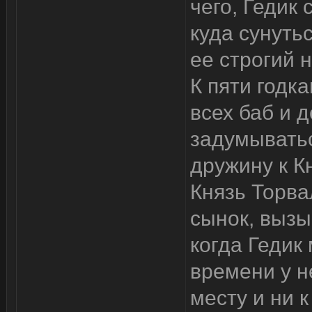
чего, Гедик 
куда сунуть
ее строгий н
К пяти годк
всех баб и д
задумыватьс
дружину к К
Князь Торва
сынок, вызы
когда Гедик 
времени у н
месту и ни 