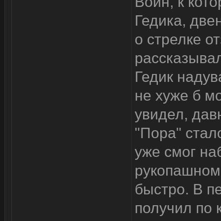
Воин, к кот
Гедика, две
о стрелке о
рассказывал
Гедик надув
не хуже б мо
увидел, давн
"Пора" стал
уже смог на
рукопашном 
быстро. В п
получил по 