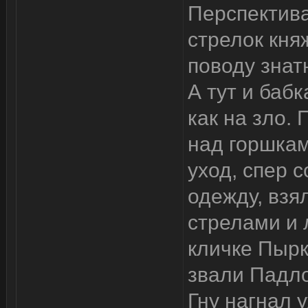
Перспектива
стрелок кня
поводу знат
А тут и баб
как на зло.
над горшкам
уход, спер 
одежду, взял
стрелами и 
кличке Пырк
звали Падло
Гну нагнал у