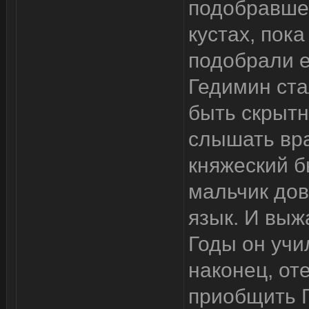
подобравшег
кустах, пок
подобрали е
Гедимин ста
быть скрытн
слышать вра
княжеский б
мальчик до
язык. И выжа
Годы он учи
наконец, от
приобщить Г