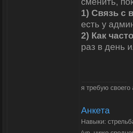
сменить, по
1) Связь с 
есть у адми
2) Как час
раз в день и
я требую своего 
Анкета
Навыки: стрельб
(ур. ниже средне