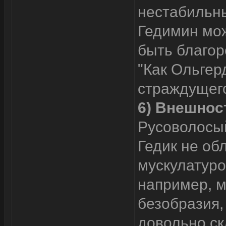
нестабильны
Гедимин мож
быть благор
"Как Ольгер
страждущего
6) Внешнос
Русоволосый
Гедик не об
мускулатуро
например, м
безобразия,
довольно с