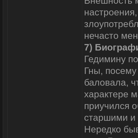
Внешность м
настроения,
злоупотребл
нечасто мен
7) Биограф
Гедимину по
Гны, посему
баловала, ч
характере м
приучился 
старшими и 
Нередко быв