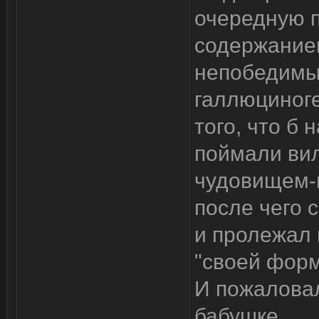
очередную п
содержанием
непобедимы
галлюциноге
того, что б
поймали ви
чудовищем-
после чего 
и пролежал 
"своей форм
И пожаловал
бабушке.