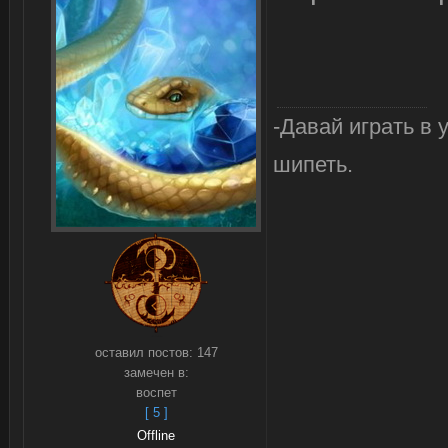
-Давай играть в у
шипеть.
оставил постов:
147
замечен в:
воспет
[ 5 ]
Offline