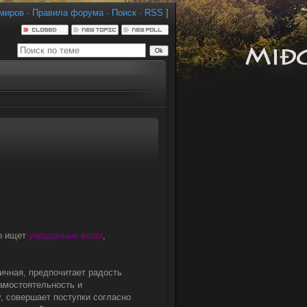
миров
·
Правила форума
·
Поиск
·
RSS
]
но ищет
украденные вещи
,
тичная, предпочитает радость
самостоятельность и
у, совершает поступки согласно