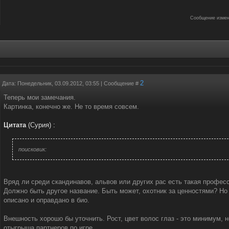
Сообщение измен
2
Дата: Понедельник, 03.09.2012, 03:55 | Сообщение #
Теперь мои замечания.
Картинка, конечно же. Не то время совсем.
Цитата
(
Сурия
)
:
поисковик:
Вряд ли среди скандинавов, альвов или других рас есть такая професс
Должно быть другое название. Быть может, охотник за ценностями? Но
описано и оправдано в био.
Внешность хорошо бы уточнить. Рост, цвет волос глаз - это минимум,
отыгрыша партнеров по игре.