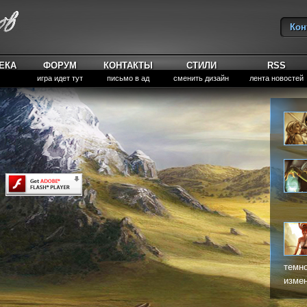
Кон
Вы
ЕКА
ФОРУМ
КОНТАКТЫ
СТИЛИ
RSS
игра идет тут
письмо в ад
сменить дизайн
лента новостей
темно
измен