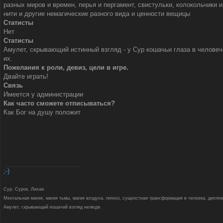
разных миров и времен, перья и пергамент, свистульки, колокольчики 
нити и другие немагические разного вида и ценности вещицы
Статисты
Нет
Статисты
Амулет, скрывающий истинный взгляд - у Сур кошачьи глаза в человеч
их.
Пожелания к роли, девиз, цели в игре.
Двайте играть!
Связь
Имеется у администрации
Как часто сможете отписываться?
Как Бог на душу положит
;-)
Сур, Сурок, Лихая.
Ментальная магия, магия тьмы, магия воздуха, гипноз, сущностная трансформация в челоека, диплом
Амулет, скрывающий кошачий взгляд нелюдя.