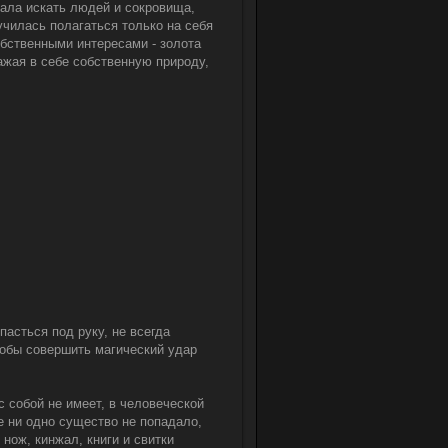
чала искать людей и сокровища,
чилась полагаться только на себя
обственными интересами - золота
ажая в себе собственную природу,
пасться под руку, не всегда
тобы совершить магический удар
с собой не имеет, в человеческой
е ни одно существо не попадало,
 нож, кинжал, книги и свитки