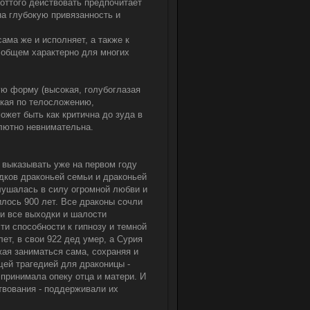
оттого действовать предпочитает
на глубокую привязанность и
ама же и исполняет, а также к
в общем характерно для многих
ю форму (высокая, голубоглазая
зкая по телосложению,
ожет быть как критична до зуда в
олютно невнимательна.
 выказывать уже на первом году
ков драконьей семьи и драконьей
лушалась в силу огромной любви и
илось 900 лет. Все драконы сочли
ли все выходки и шалости
и способности к гипнозу и темной
ет, в свои 922 дед умер, а Сурия
ая заниматься сама, сохраняя и
щей трагедией для драконицы -
 принимала опеку отца и матери. И
твования - поддерживали их