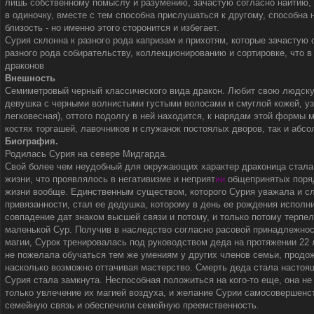
лишь собственному помыслу и разумению, зачастую согласно наитию, 
в одиночку, вместе с тем способна прислушаться к другому, способна 
близость - но именно этого сторонится и избегает.
Сурия склонна к разного рода капризам и прихотям, которые зачастую с
разного рода собирательству, коллекционированию и сортировке, что 
драконов
Внешность
Семиметровый черный классического вида дракон. Любит свою людску
девушка с черными волнистыми густыми волосами и смуглой кожей, у
легковесная), оттого подолгу в ней находится, к нарядам этой формы м
костях торгашей, лавочников и служанок постоялых дворов, так и абс
Биография.
Родилась Сурия на севере Мидгарда.
Свой более чем неудобный для окружающих характер драконица стала
жизни, что проявлялось в негативизме и неприят
ии
общепринятых поряд
жизни вообще. Единственным существом, которого Сурия уважала и с
привязанности, стал ее дедушка, которому в день ее рождения исполн
совпадение дат знаком высшей связи и потому, и только потому терпе
маленькой Сур. Получив в наследство согласно расовой принадлежност
магии, Сурок тренировалась под руководством деда на протяжении 22 л
не пожелала обучаться тем же умениям у других членов семьи, продож
насколько возможно оттачивая мастерство. Смерть деда стала настоя
Сурия стала замкнута. Неспособная положиться на кого-то еще, она не
только увлечение их магией воздуха, и желание Сурии самосовершенс
семейную связь и обеспечили семейную преемственность.