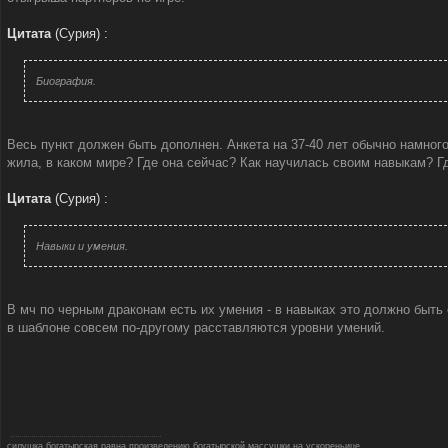
Цитата
(
Сурия
)
:
Биография.
Весь пункт должен быть дополнен. Анкета на 37-40 лет обычно намного
жила, в каком мире? Где она сейчас? Как научилась своим навыкам? Гд
Цитата
(
Сурия
)
:
Навыки и умения.
В мч по черным драконам есть их умения - в навыках это должно быть
в шаблоне совсем по-другому расставляются уровни умений.
силушка богатырская равна произведению богатырской массушки на ускореньице