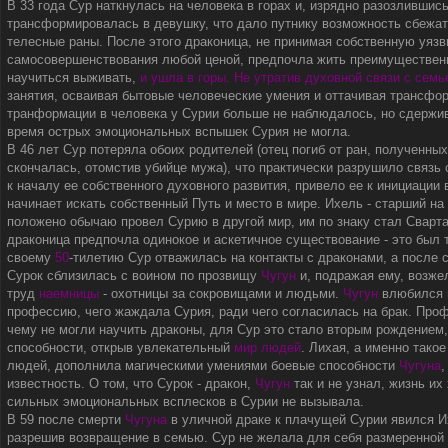
В 33 года Сур наткнулась на человека в горах и, изрядно разозлившис
трансформировалась в девушку, что дало путнику возможность сбежат
телесные раны. После этого драконица, не принимая собственную уяз
самосовершенствования любой ценой, предпочла жить преимущественн
научиться выживать,
и ушла в горы. Не утратив духовной связи с семь
занятия, осваивая бытовые человеческие умения и оттачивая трансф
транформации в человека у Сурии больше не наблюдалось, но сдержи
время острых эмоциональных вспышек Сурия не могла.
В 46 лет Сур потеряла обоих родителей (отец погиб от ран, полученных
скончалась, отомстив убийце мужа), что практически разрушило связь 
к началу ее собственного духовного развития, привело ее к инициации
начинает искать собственный Путь и место в мире. Ихель - старший на
положено обычаю провел Сурию в другой мир, им по знаку стал Сварт
драконица предпочла одинокое и аскетичное существование - это был 
своему
50
-тилетию Сур отважилась на контакты с драконами, а после 
Сурок сблизилась с воином по прозвищу
Чугун
и, подражая ему, возже
труд
наемницы
- охотницы за сокровищами и людьми.
Чугун
влюбился в
профессию, чего жаждала Сурия, ради чего согласилась на брак. Про
чему не могли научить драконы, для Сур это стало вторым рождением
способности, открыв увлекательный
мир людей
. Лихая, а именно тако
людей, дополнила магическими умениями боевые способности
Чугуна
,
известность. О том, что Сурок - дракон,
Чугун
так и не узнал, жизнь их
сильных эмоциональных всплесков в Сурии не вызывала.
В 59 после смерти
Чугуна
в уличной драке к плачущей Сурии явился И
разрешив возвращение в семью. Сур не желала для себя размеренной 