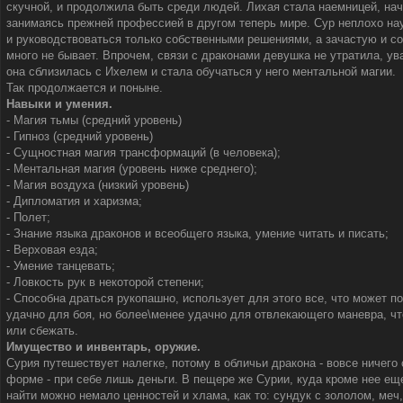
скучной, и продолжила быть среди людей. Лихая стала наемницей, на
занимаясь прежней профессией в другом теперь мире. Сур неплохо нау
и руководствоваться только собственными решениями, а зачастую и с
много не бывает. Впрочем, связи с драконами девушка не утратила, ув
она сблизилась с Ихелем и стала обучаться у него ментальной магии.
Так продолжается и поныне.
Навыки и умения.
- Магия тьмы (средний уровень)
- Гипноз (средний уровень)
- Сущностная магия трансформаций (в человека);
- Ментальная магия (уровень ниже среднего);
- Магия воздуха (низкий уровень)
- Дипломатия и харизма;
- Полет;
- Знание языка драконов и всеобщего языка, умение читать и писать;
- Верховая езда;
- Умение танцевать;
- Ловкость рук в некоторой степени;
- Способна драться рукопашно, использует для этого все, что может по
удачно для боя, но более\менее удачно для отвлекающего маневра, ч
или сбежать.
Имущество и инвентарь, оружие.
Сурия путешествует налегке, потому в обличьи дракона - вовсе ничего 
форме - при себе лишь деньги. В пещере же Сурии, куда кроме нее ещ
найти можно немало ценностей и хлама, как то: сундук с зололом, меч,