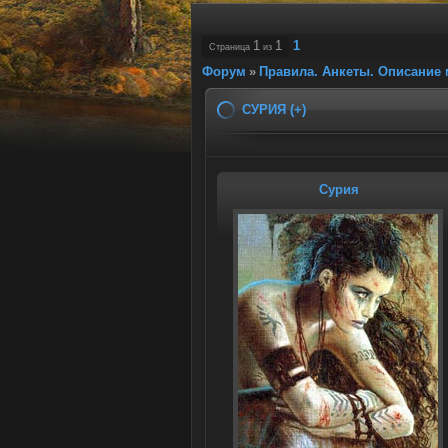
1
1
1
Страница
из
Форум
»
Правила. Анкеты. Описание 
СУРИЯ (+)
Сурия