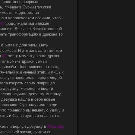
ь, спонтанно впервые
ь, причинив Сурии глубокие
вимость, жадно желая
о в человеческом обличии, чтобы
ей,
продолжала магические
ормацию. Вспышек бесконтрольной
вать трансформацию в дракона во
 в битве с драконом, мать
с семьей. И это же стало толчком
 в
47
лет, к моменту, когда дракон
 тот момент дракон семьи
альвхейм. Поселившись в горах,
тяжелый жизненный этап, и лишь к
со скуки поселилась среди людей.
лала избрать своим поприщем
 девушку, женился и ввел в
фессия научила девушку многому,
, девушка нашла в себе новые
е прозвище Сур получила среди
 что принесло им немалую удачу и
 хоть и была трудна и опасна, но
хель и вернул девушку в
Мидгард
,
драконьей жизни, считая ее