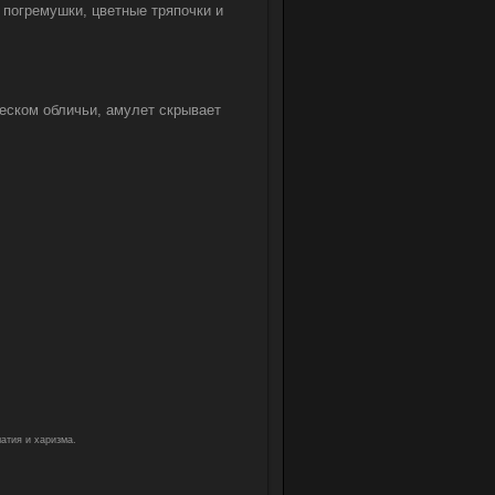
и погремушки, цветные тряпочки и
еском обличьи, амулет скрывает
атия и харизма.