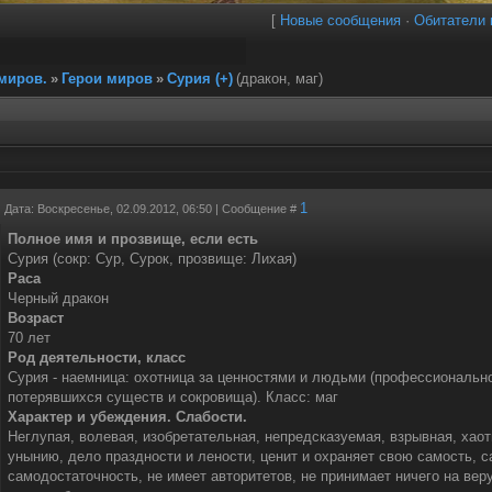
[
Новые сообщения
·
Обитатели 
миров.
»
Герои миров
»
Сурия (+)
(дракон, маг)
1
Дата: Воскресенье, 02.09.2012, 06:50 | Сообщение #
Полное имя и прозвище, если есть
Сурия (сокр: Сур, Сурок, прозвище: Лихая)
Раса
Черный дракон
Возраст
70 лет
Род деятельности, класс
Сурия - наемница: охотница за ценностями и людьми (профессиональ
потерявшихся существ и сокровища). Класс: маг
Характер и убеждения. Слабости.
Неглупая, волевая, изобретательная, непредсказуемая, взрывная, хао
унынию, дело праздности и лености, ценит и охраняет свою самость, 
самодостаточность, не имеет авторитетов, не принимает ничего на вер