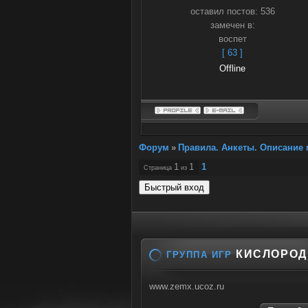
оставил постов:
536
замечен в:
воспет
[ 63 ]
Offline
Форум
»
Правила. Анкеты. Описание 
1
1
1
Страница
из
КИСЛОРОД
ГРУППА ИГР
www.zemx.ucoz.ru