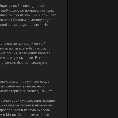
 Общительный, непоседливый,
 любит хорошо пожрать, поспать,
ечно, он любит женщин. Если б кто
то бабы Соловья в могилу когда-
озлобленные родственники. Но
тельностью на лице и вечной
нить почти все зубы, потому
ные ромбы, и это единственная
 и зачастую пыльное. Бывает,
 впрочем, быстро приходят в
очем, лежал на пути торговцев
тым ребенком в семье, его с
мому старикану, отошедшему от
н начал свои путешествия. Бродил
л, сказительствовал и переносил
 прославился в первую очередь.
 и Магни. Хотя, возможно, не