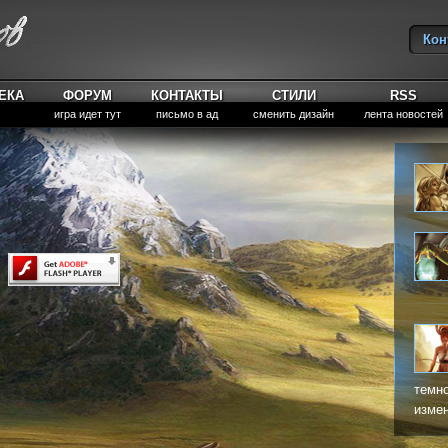
Кон
Вы
ЕКА
ФОРУМ
КОНТАКТЫ
СТИЛИ
RSS
игра идет тут
письмо в ад
сменить дизайн
лента новостей
темно
измен