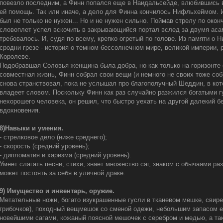
повезло последним, а Финн попался еще в Наидальсейде, влюбившись в
ей помощь. Так или иначе, а дело для Финна кончилось Нифльхеймом. 
был не только не нужен... Но и не нужен сильно. Поймав стрелу по оконч
словоплет успел вскочить в закрывающийся портал вслед за двумя асам
требовалось. И, судя по всему, крепко огретый по голове. Из памяти о
сродни грезе - история о темном бессолнечном мире, великой империи, 
Королеве.
Подобравшая Соловья женщина была добра, но как только на горизонте 
совместная жизнь, Финн собрал свои вещи (и немного не своих тоже соб
снова странствовал, пока не услышал про благополучный Шеддин, в кото
владеет словом. Поскольку Финн как раз случайно разжился богатыми г
нехорошего человека, он решил, что быстро уехать на другой далекий бер
вдохновения.
8)Навыки и умения.
- стрелковое дело (ниже среднего);
- скорость (средний уровень);
- дипломатия и харизма (средний уровень).
Умеет слагать песни, стихи, знает множество саг, знаком с обычаями ра
может постоять за себя в уличной драке.
9) Имущество и инвентарь, оружие.
Метательные ножи, богато изукрашенные гусли в тканевом мешке, свире
грибочков), походный вещмешок со сменой одежи, небольшим запасом ед
новейшими сагами, кожаный поясной мешочек с серебром и медью, а та