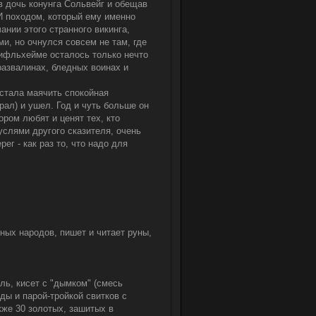
 дочь конунга Сольвейг и обещав
И походом, который ему именно
ании этого странного викинга,
и, но очнулся совсем не там, где
 Нифльхейме осталось только нечто
развалинах, бледных воинах и
стала маячить спокойная
рал) и ушел. Год и чуть больше он
ром любят и ценят тех, кто
услями другого сказителя, очень
ег - как раз то, что надо для
зных народов, пишет и читает руны,
ль, кисет с "дымком" (смесь
ы и парой-тройкой свитков с
кже 30 золотых, зашитых в