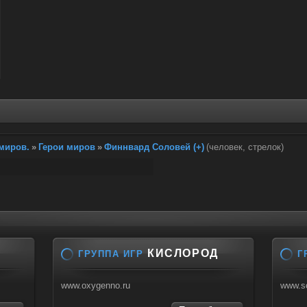
миров.
»
Герои миров
»
Финнвард Соловей (+)
(человек, стрелок)
КИСЛОРОД
ГРУППА ИГР
Г
www.oxygenno.ru
www.s