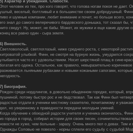
5) Характер и убеждения. Слабости.
Этот человек из тех, про кого говорят, что голова ногам покоя не дает.
ушлый, веселый, болтливый и в большинстве своем добродушный. Финн
пиво и шумные компании, любит внимание и почет, но больше всего, кон
его знал до самого велеречивого бардовского донышка, тот сказал бы, ч
нито сведут. Ну, может, не бабы. Может, их мужики и еще какие другие 
конец все равно один - сыра земля.
6) Внешность.
Светловолосый, светлоглазый, ниже среднего роста, с некоторой расти
хитроватой улыбкой. Финн, не смотря на бурную жизнь, умудрился сохра
улыбается часто и с удовольствием. Носит шерстяной плащ в сине-крас
богатая его одежа. Остальное, как правило, невыразительно коричневое
разживается льняными рубахами и новыми кожаными сапогами, которые,
негодность.
7) Биография.
Рожден среди нордлингов, в довольно обыденном городке, который, впр
пушниной, потому быстро рос и не бедствовал. Так как Финн был четвер
радостью отдали в ученики местному сказителю, почитаемому и уважае
дел, но уверенному в праведности передачи молодым умений.
Когда обучение к обоюдной радости учителя и ученика окончилось, Фин
из города в город, собирал истории для своих песен, сочинительствова
новости не хуже, чем больные - заразу. Очень много пел о девах. Тем и
Однажды Соловью не повезло - норны сплели его судьбу с судьбой Моди