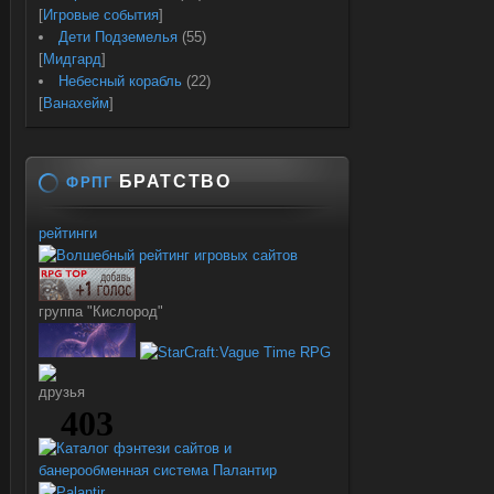
[
Игровые события
]
Дети Подземелья
(55)
[
Мидгард
]
Небесный корабль
(22)
[
Ванахейм
]
БРАТСТВО
ФРПГ
рейтинги
группа "Кислород"
друзья