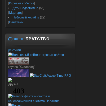
[
Игровые события
]
Дети Подземелья
(55)
[
Мидгард
]
Небесный корабль
(22)
[
Ванахейм
]
БРАТСТВО
ФРПГ
рейтинги
группа "Кислород"
друзья