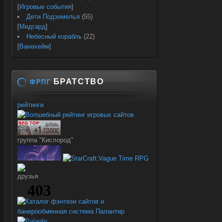
[
Игровые события
]
Дети Подземелья
(55)
[
Мидгард
]
Небесный корабль
(22)
[
Ванахейм
]
БРАТСТВО
ФРПГ
рейтинги
группа "Кислород"
друзья