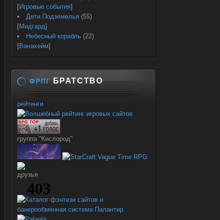
[
Игровые события
]
Дети Подземелья
(55)
[
Мидгард
]
Небесный корабль
(22)
[
Ванахейм
]
БРАТСТВО
ФРПГ
рейтинги
группа "Кислород"
друзья