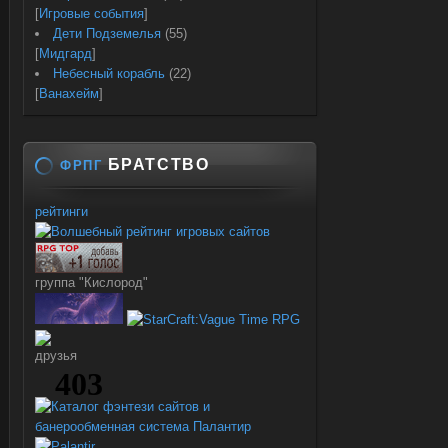
[
Игровые события
]
Дети Подземелья
(55)
[
Мидгард
]
Небесный корабль
(22)
[
Ванахейм
]
БРАТСТВО
ФРПГ
рейтинги
группа "Кислород"
друзья