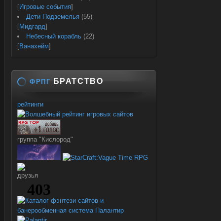
[
Игровые события
]
Дети Подземелья
(55)
[
Мидгард
]
Небесный корабль
(22)
[
Ванахейм
]
БРАТСТВО
ФРПГ
рейтинги
группа "Кислород"
друзья