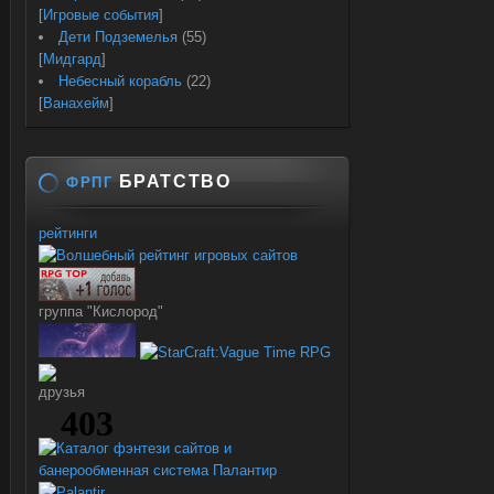
[
Игровые события
]
Дети Подземелья
(55)
[
Мидгард
]
Небесный корабль
(22)
[
Ванахейм
]
БРАТСТВО
ФРПГ
рейтинги
группа "Кислород"
друзья