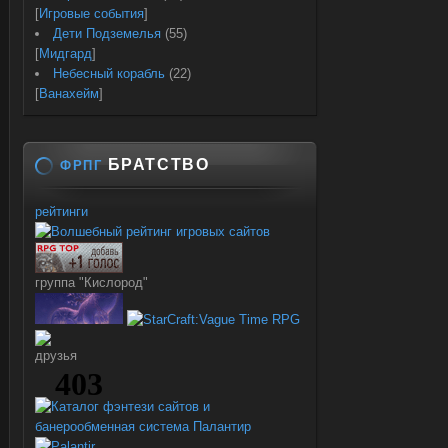
[
Игровые события
]
Дети Подземелья
(55)
[
Мидгард
]
Небесный корабль
(22)
[
Ванахейм
]
БРАТСТВО
ФРПГ
рейтинги
группа "Кислород"
друзья