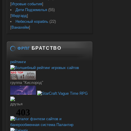
[
Игровые события
]
Дети Подземелья
(55)
[
Мидгард
]
Небесный корабль
(22)
[
Ванахейм
]
БРАТСТВО
ФРПГ
рейтинги
группа "Кислород"
друзья