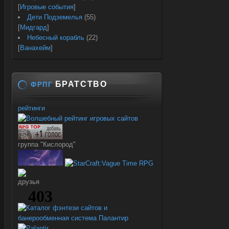
[
Игровые события
]
Дети Подземелья
(55)
[
Мидгард
]
Небесный корабль
(22)
[
Ванахейм
]
БРАТСТВО
ФРПГ
рейтинги
группа "Кислород"
друзья