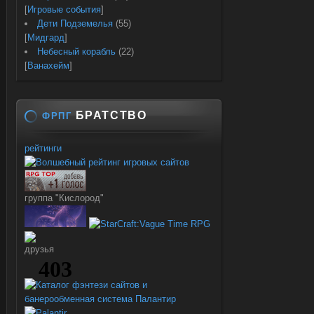
[
Игровые события
]
Дети Подземелья
(55)
[
Мидгард
]
Небесный корабль
(22)
[
Ванахейм
]
БРАТСТВО
ФРПГ
рейтинги
группа "Кислород"
друзья