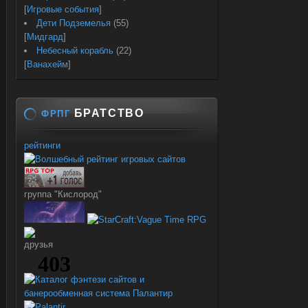
[
Игровые события
]
Дети Подземелья
(55)
[
Мидгард
]
Небесный корабль
(22)
[
Ванахейм
]
БРАТСТВО
ФРПГ
рейтинги
группа "Кислород"
друзья