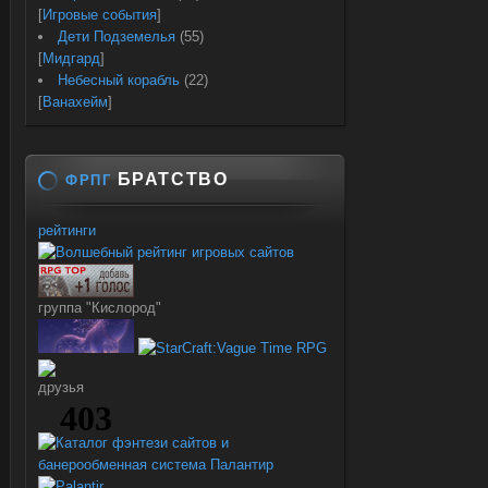
[
Игровые события
]
Дети Подземелья
(55)
[
Мидгард
]
Небесный корабль
(22)
[
Ванахейм
]
БРАТСТВО
ФРПГ
рейтинги
группа "Кислород"
друзья