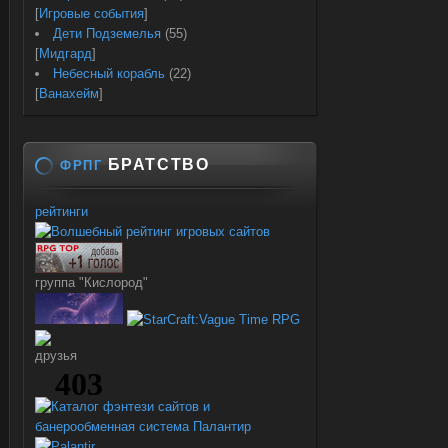
[
Игровые события
]
Дети Подземелья
(55)
[
Мидгард
]
Небесный корабль
(22)
[
Ванахейм
]
БРАТСТВО
ФРПГ
рейтинги
группа "Кислород"
друзья