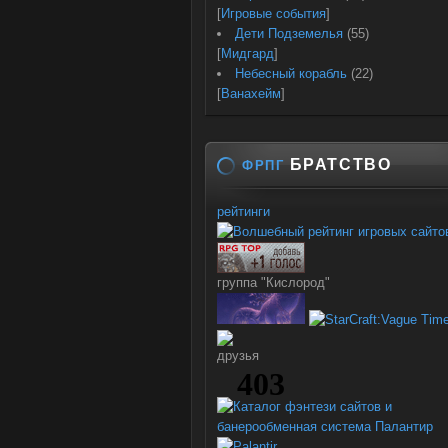
[
Игровые события
]
Дети Подземелья
(55)
[
Мидгард
]
Небесный корабль
(22)
[
Ванахейм
]
БРАТСТВО
ФРПГ
рейтинги
группа "Кислород"
друзья