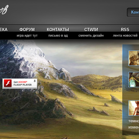
Кон
Вы
ЕКА
ФОРУМ
КОНТАКТЫ
СТИЛИ
RSS
игра идет тут
письмо в ад
сменить дизайн
лента новостей
темно
измен