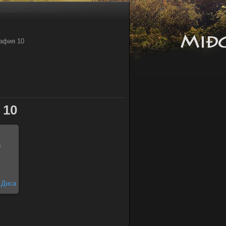
афия 10
 10
0
Диса