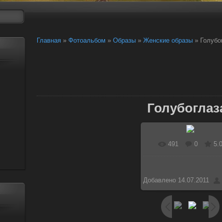
Главная
»
Фотоальбом
»
Образы
»
Женские образы
» Голубо
Голубоглаз
491
0
5.
В реальном разме
800x1179
/ 146.4Kb
Добавлено
14.07.2011