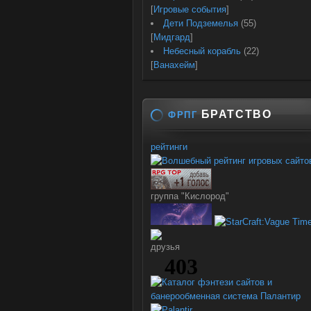
[
Игровые события
]
Дети Подземелья
(55)
[
Мидгард
]
Небесный корабль
(22)
[
Ванахейм
]
БРАТСТВО
ФРПГ
рейтинги
группа "Кислород"
друзья