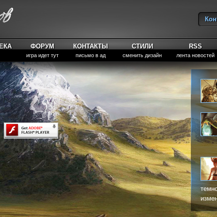
Кон
Вы
ЕКА
ФОРУМ
КОНТАКТЫ
СТИЛИ
RSS
игра идет тут
письмо в ад
сменить дизайн
лента новостей
темно
измен