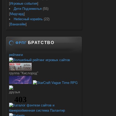
[
Игровые события
]
Дети Подземелья
(55)
[
Мидгард
]
Небесный корабль
(22)
[
Ванахейм
]
БРАТСТВО
ФРПГ
рейтинги
группа "Кислород"
друзья