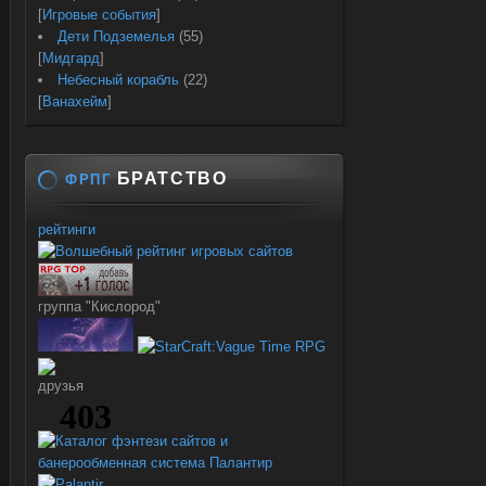
[
Игровые события
]
Дети Подземелья
(55)
[
Мидгард
]
Небесный корабль
(22)
[
Ванахейм
]
БРАТСТВО
ФРПГ
рейтинги
группа "Кислород"
друзья