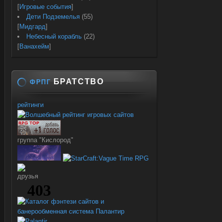
[
Игровые события
]
Дети Подземелья
(55)
[
Мидгард
]
Небесный корабль
(22)
[
Ванахейм
]
БРАТСТВО
ФРПГ
рейтинги
группа "Кислород"
друзья