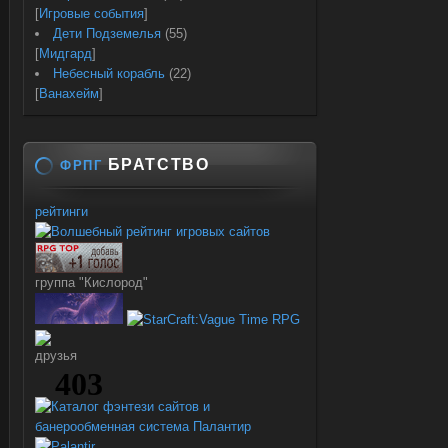
[
Игровые события
]
Дети Подземелья
(55)
[
Мидгард
]
Небесный корабль
(22)
[
Ванахейм
]
БРАТСТВО
ФРПГ
рейтинги
группа "Кислород"
друзья