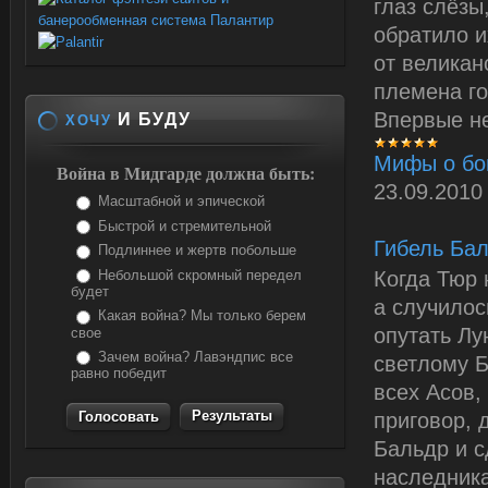
глаз слёзы
обратило и
от великан
племена г
Впервые н
И БУДУ
ХОЧУ
Мифы о бо
Война в Мидгарде должна быть:
23.09.2010
Масштабной и эпической
Быстрой и стремительной
Гибель Ба
Подлиннее и жертв побольше
Небольшой скромный передел
Когда Тюр 
будет
а случилос
Какая война? Мы только берем
опутать Лу
свое
Зачем война? Лавэндпис все
светлому Б
равно победит
всех Асов,
Результаты
приговор,
Бальдр и 
наследника