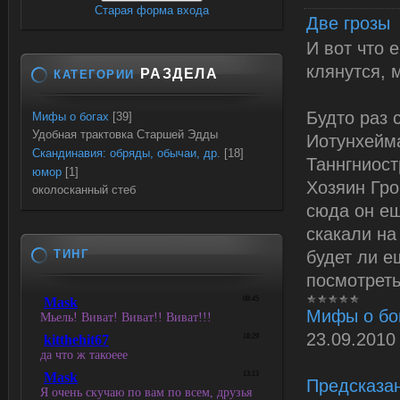
Старая форма входа
Две грозы
И вот что 
клянутся, 
РАЗДЕЛА
КАТЕГОРИИ
Будто раз 
Мифы о богах
[39]
Удобная трактовка Старшей Эдды
Иотунхейма
Скандинавия: обряды, обычаи, др.
[18]
Таннгниост
юмор
[1]
Хозяин Гро
околосканный стеб
сюда он ещ
скакали на
ТИНГ
будет ли е
посмотреть
Мифы о бо
23.09.2010
Предсказа