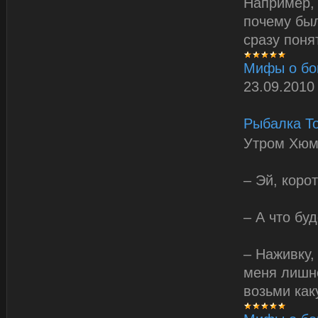
Например, 
почему был
сразу понят
Мифы о бо
23.09.2010
Рыбалка Т
Утром Хюми
– Эй, коро
– А что бу
– Наживку,
меня лишне
возьми как