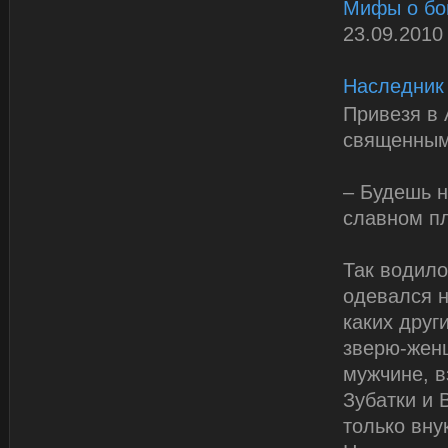
Мифы о бо
23.09.2010
Наследник
Привезя в 
священным
– Будешь н
славном п
Так водило
одевался н
каких друг
зверю-женщ
мужчине, в
Зубатки и 
только вну